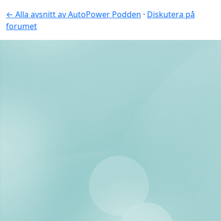
← Alla avsnitt av AutoPower Podden
·
Diskutera på
forumet