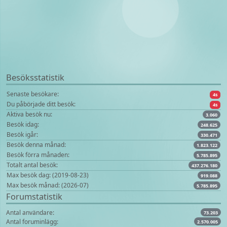
Besöksstatistik
Senaste besökare:
4s
Du påbörjade ditt besök:
4s
Aktiva besök nu:
3.060
Besök idag:
248.625
Besök igår:
330.471
Besök denna månad:
1.823.122
Besök förra månaden:
5.785.895
Totalt antal besök:
437.276.180
Max besök dag: (2019-08-23)
919.088
Max besök månad: (2026-07)
5.785.895
Forumstatistik
Antal användare:
73.203
Antal foruminlägg:
2.570.005