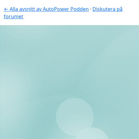
← Alla avsnitt av AutoPower Podden
·
Diskutera på
forumet