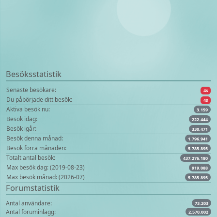
Besöksstatistik
Senaste besökare:
4s
Du påbörjade ditt besök:
4s
Aktiva besök nu:
3.159
Besök idag:
222.444
Besök igår:
330.471
Besök denna månad:
1.796.941
Besök förra månaden:
5.785.895
Totalt antal besök:
437.276.180
Max besök dag: (2019-08-23)
919.088
Max besök månad: (2026-07)
5.785.895
Forumstatistik
Antal användare:
73.203
Antal foruminlägg:
2.570.002