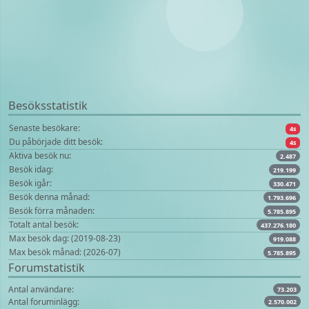
Besöksstatistik
Senaste besökare:
4s
Du påbörjade ditt besök:
4s
Aktiva besök nu:
2.487
Besök idag:
219.199
Besök igår:
330.471
Besök denna månad:
1.793.696
Besök förra månaden:
5.785.895
Totalt antal besök:
437.276.180
Max besök dag: (2019-08-23)
919.088
Max besök månad: (2026-07)
5.785.895
Forumstatistik
Antal användare:
73.203
Antal foruminlägg:
2.570.002