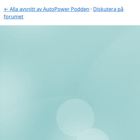
← Alla avsnitt av AutoPower Podden
·
Diskutera på
forumet