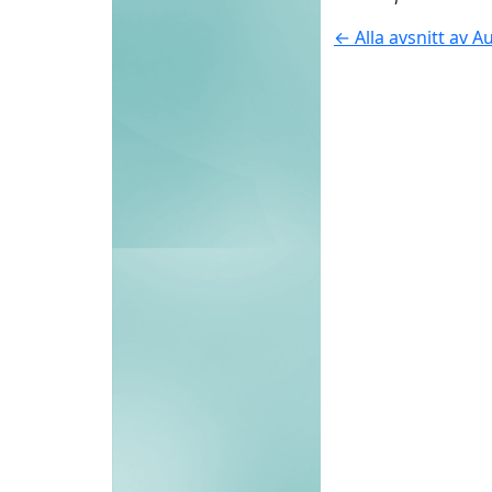
← Alla avsnitt av