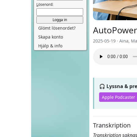
L
ösenord:
AutoPower
Glömt lösenordet?
Skapa konto
2025-05-19 · Aina, M
Hjälp & info
🎧 Lyssna & p
Apple Podcaster
Transkription
Transkription saknas 