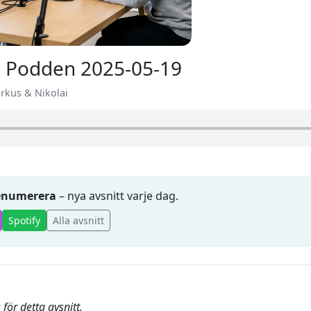
 Podden 2025-05-19
arkus & Nikolai
renumerera
– nya avsnitt varje dag.
Spotify
Alla avsnitt
för detta avsnitt.