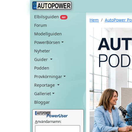
AUTOPOWER
Elbilsguiden
NY
Hem
AutoPower P
Forum
Modellguiden
PowerBörsen
Nyheter
Guider
Podden
Provkörningar
Reportage
Galleriet
Bloggar
A
nvändarnamn: