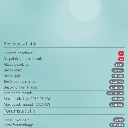
Besöksstatistik
Senaste besökare:
4s
Du påbörjade ditt besök:
4s
Aktiva besök nu:
5.611
Besök idag:
214.677
Besök igår:
242.389
Besök denna månad:
1.458.703
Besök förra månaden:
5.785.895
Totalt antal besök:
437.276.180
Max besök dag: (2019-08-23)
919.088
Max besök månad: (2026-07)
5.785.895
Forumstatistik
Antal användare:
73.202
Antal foruminlägg:
2.569.990