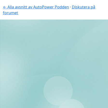
← Alla avsnitt av AutoPower Podden
·
Diskutera på
forumet