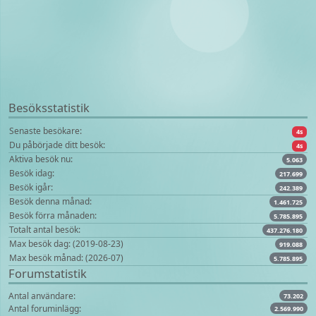
Besöksstatistik
Senaste besökare:
4s
Du påbörjade ditt besök:
4s
Aktiva besök nu:
5.063
Besök idag:
217.699
Besök igår:
242.389
Besök denna månad:
1.461.725
Besök förra månaden:
5.785.895
Totalt antal besök:
437.276.180
Max besök dag: (2019-08-23)
919.088
Max besök månad: (2026-07)
5.785.895
Forumstatistik
Antal användare:
73.202
Antal foruminlägg:
2.569.990