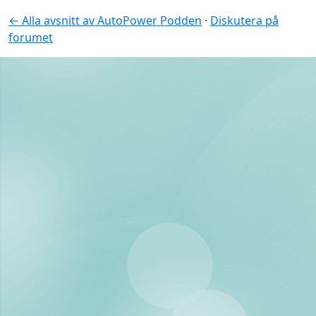
← Alla avsnitt av AutoPower Podden
·
Diskutera på
forumet