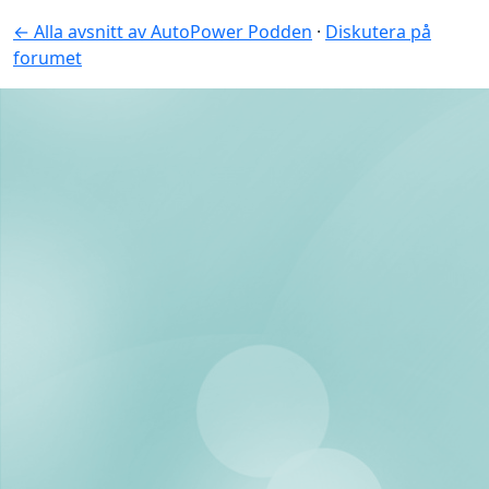
← Alla avsnitt av AutoPower Podden
·
Diskutera på
forumet