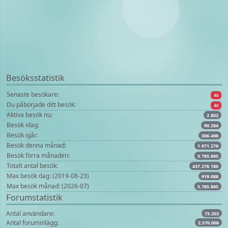
Besöksstatistik
Senaste besökare:
4s
Du påbörjade ditt besök:
4s
Aktiva besök nu:
2.802
Besök idag:
90.284
Besök igår:
306.498
Besök denna månad:
1.971.279
Besök förra månaden:
5.785.895
Totalt antal besök:
437.276.180
Max besök dag: (2019-08-23)
919.088
Max besök månad: (2026-07)
5.785.895
Forumstatistik
Antal användare:
73.203
Antal foruminlägg:
2.570.008