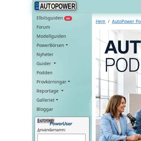
AUTOPOWER
Elbilsguiden
NY
Hem
AutoPower P
Forum
Modellguiden
PowerBörsen
Nyheter
Guider
Podden
Provkörningar
Reportage
Galleriet
Bloggar
A
nvändarnamn: