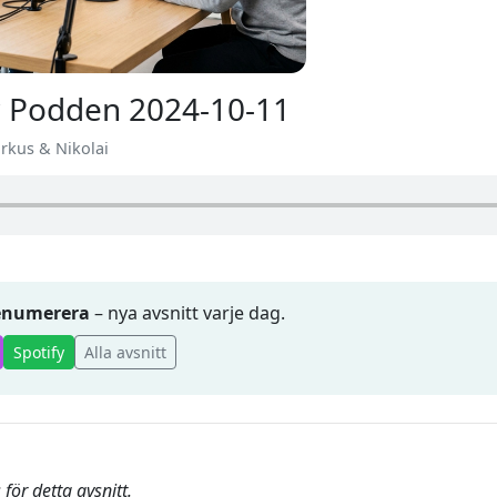
 Podden 2024-10-11
arkus & Nikolai
renumerera
– nya avsnitt varje dag.
Spotify
Alla avsnitt
för detta avsnitt.