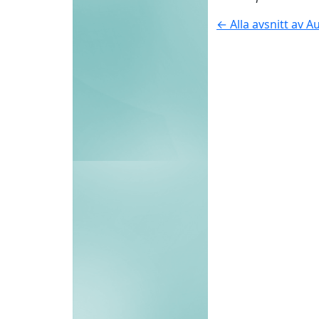
← Alla avsnitt av