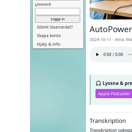
L
ösenord:
AutoPower
Glömt lösenordet?
Skapa konto
2024-10-11 · Aina, M
Hjälp & info
🎧 Lyssna & p
Apple Podcaster
Transkription
Transkription saknas 