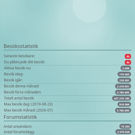
Besöksstatistik
Senaste besökare:
4s
Du påbörjade ditt besök:
4s
Aktiva besök nu:
3.008
Besök idag:
119.465
Besök igår:
218.591
Besök denna månad:
2.219.051
Besök förra månaden:
5.785.895
Totalt antal besök:
437.276.180
Max besök dag: (2019-08-23)
919.088
Max besök månad: (2026-07)
5.785.895
Forumstatistik
Antal användare:
73.203
Antal foruminlägg:
2.570.028