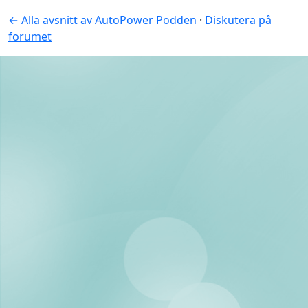
← Alla avsnitt av AutoPower Podden
·
Diskutera på
forumet