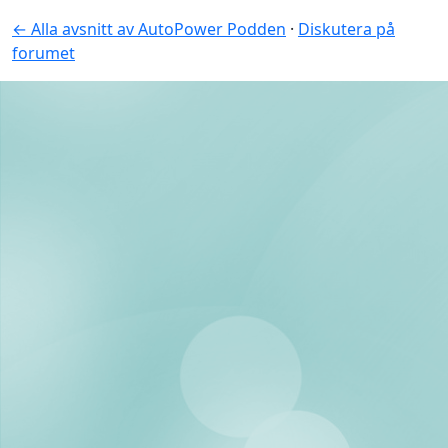
← Alla avsnitt av AutoPower Podden
·
Diskutera på
forumet