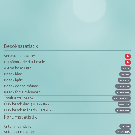
Besöksstatistik
Senaste besökare:
4s
Du påbörjade ditt besök:
4s
Aktiva besök nu:
2.817
Besök idag:
46.568
Besök igår:
187.278
Besök denna månad:
2.333.432
Besök förra månaden:
5.785.895
Totalt antal besök:
437.276.180
Max besök dag: (2019-08-23)
919.088
Max besök månad: (2026-07)
5.785.895
Forumstatistik
Antal användare:
73.205
Antal foruminlägg:
2.570.035