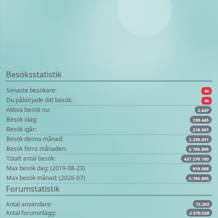
Besöksstatistik
Senaste besökare:
4s
Du påbörjade ditt besök:
4s
Aktiva besök nu:
2.647
Besök idag:
130.445
Besök igår:
218.591
Besök denna månad:
2.230.031
Besök förra månaden:
5.785.895
Totalt antal besök:
437.276.180
Max besök dag: (2019-08-23)
919.088
Max besök månad: (2026-07)
5.785.895
Forumstatistik
Antal användare:
73.203
Antal foruminlägg:
2.570.028