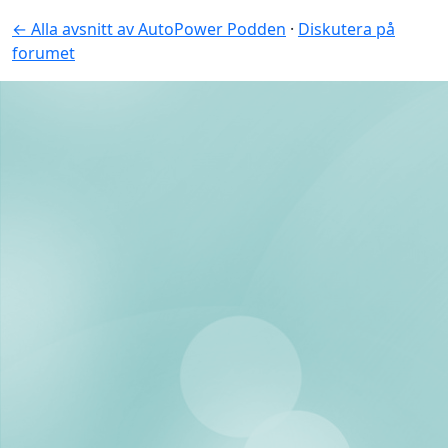
← Alla avsnitt av AutoPower Podden
·
Diskutera på
forumet