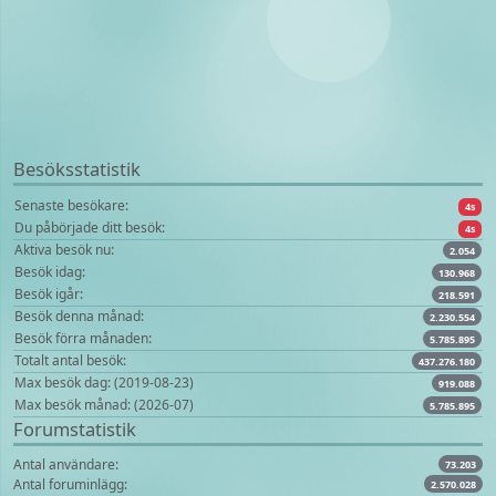
Besöksstatistik
Senaste besökare:
4s
Du påbörjade ditt besök:
4s
Aktiva besök nu:
2.054
Besök idag:
130.968
Besök igår:
218.591
Besök denna månad:
2.230.554
Besök förra månaden:
5.785.895
Totalt antal besök:
437.276.180
Max besök dag: (2019-08-23)
919.088
Max besök månad: (2026-07)
5.785.895
Forumstatistik
Antal användare:
73.203
Antal foruminlägg:
2.570.028