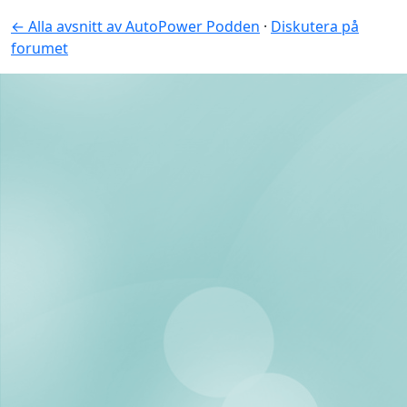
← Alla avsnitt av AutoPower Podden
·
Diskutera på
forumet