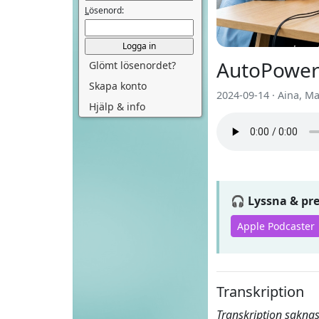
L
ösenord:
AutoPower
Glömt lösenordet?
Skapa konto
2024-09-14 · Aina, M
Hjälp & info
🎧 Lyssna & p
Apple Podcaster
Transkription
Transkription saknas 