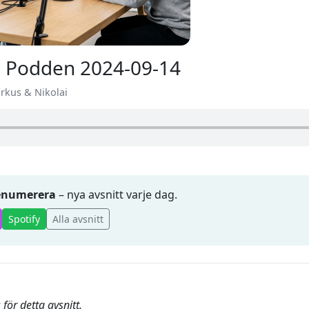
 Podden 2024-09-14
arkus & Nikolai
renumerera
– nya avsnitt varje dag.
Spotify
Alla avsnitt
för detta avsnitt.