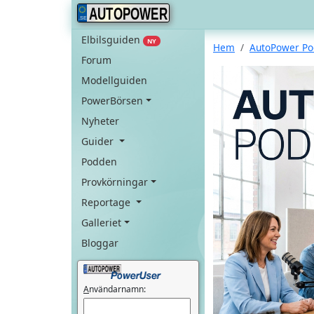
AUTOPOWER
Elbilsguiden
NY
Hem
AutoPower P
Forum
Modellguiden
PowerBörsen
Nyheter
Guider
Podden
Provkörningar
Reportage
Galleriet
Bloggar
A
nvändarnamn: