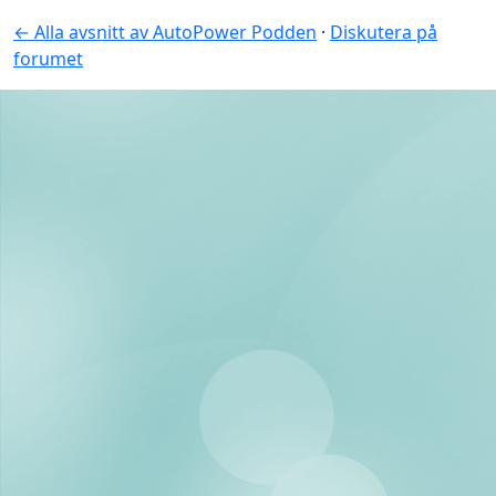
← Alla avsnitt av AutoPower Podden
·
Diskutera på
forumet