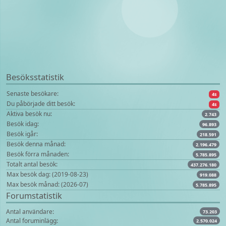
Besöksstatistik
Senaste besökare:
4s
Du påbörjade ditt besök:
4s
Aktiva besök nu:
2.743
Besök idag:
96.893
Besök igår:
218.591
Besök denna månad:
2.196.479
Besök förra månaden:
5.785.895
Totalt antal besök:
437.276.180
Max besök dag: (2019-08-23)
919.088
Max besök månad: (2026-07)
5.785.895
Forumstatistik
Antal användare:
73.203
Antal foruminlägg:
2.570.024