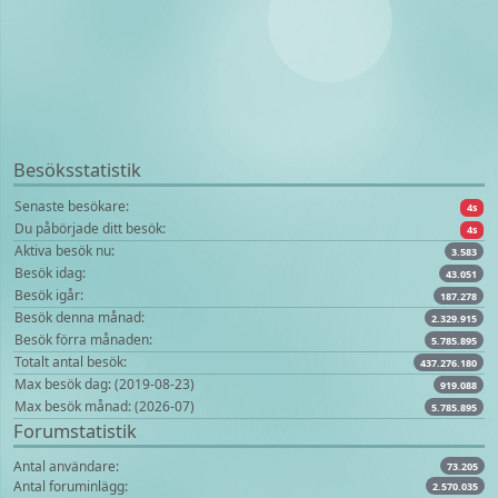
Besöksstatistik
Senaste besökare:
4s
Du påbörjade ditt besök:
4s
Aktiva besök nu:
3.583
Besök idag:
43.051
Besök igår:
187.278
Besök denna månad:
2.329.915
Besök förra månaden:
5.785.895
Totalt antal besök:
437.276.180
Max besök dag: (2019-08-23)
919.088
Max besök månad: (2026-07)
5.785.895
Forumstatistik
Antal användare:
73.205
Antal foruminlägg:
2.570.035