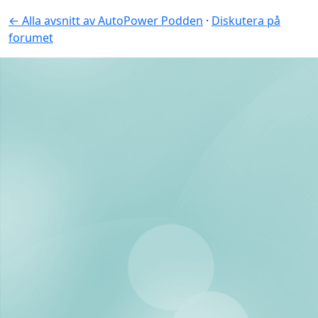
← Alla avsnitt av AutoPower Podden
·
Diskutera på
forumet