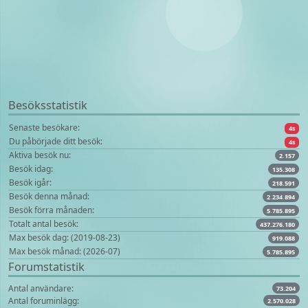
Besöksstatistik
Senaste besökare:
4s
Du påbörjade ditt besök:
4s
Aktiva besök nu:
2.157
Besök idag:
135.308
Besök igår:
218.591
Besök denna månad:
2.234.894
Besök förra månaden:
5.785.895
Totalt antal besök:
437.276.180
Max besök dag: (2019-08-23)
919.088
Max besök månad: (2026-07)
5.785.895
Forumstatistik
Antal användare:
73.204
Antal foruminlägg:
2.570.028