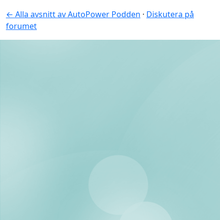
← Alla avsnitt av AutoPower Podden
·
Diskutera på
forumet