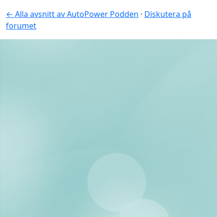
← Alla avsnitt av AutoPower Podden
·
Diskutera på
forumet