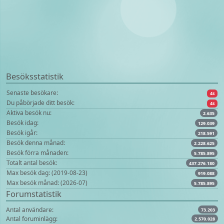
Besöksstatistik
Senaste besökare:
4s
Du påbörjade ditt besök:
4s
Aktiva besök nu:
2.635
Besök idag:
129.039
Besök igår:
218.591
Besök denna månad:
2.228.625
Besök förra månaden:
5.785.895
Totalt antal besök:
437.276.180
Max besök dag: (2019-08-23)
919.088
Max besök månad: (2026-07)
5.785.895
Forumstatistik
Antal användare:
73.203
Antal foruminlägg:
2.570.028