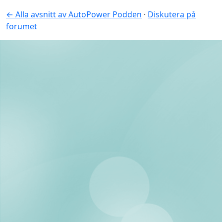
← Alla avsnitt av AutoPower Podden
·
Diskutera på
forumet