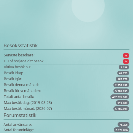
Besöksstatistik
Senaste besökare:
4s
Du påbörjade ditt besök:
4s
Aktiva besök nu:
3.039
Besök idag:
68.775
Besök igår:
187.278
Besök denna månad:
2.355.639
Besök förra månaden:
5.785.895
Totalt antal besök:
437.276.180
Max besök dag: (2019-08-23)
919.088
Max besök månad: (2026-07)
5.785.895
Forumstatistik
Antal användare:
73.205
Antal foruminlägg:
2.570.036