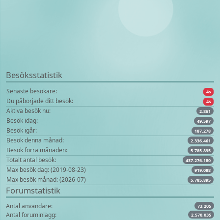
Besöksstatistik
Senaste besökare:
4s
Du påbörjade ditt besök:
4s
Aktiva besök nu:
2.861
Besök idag:
49.597
Besök igår:
187.278
Besök denna månad:
2.336.461
Besök förra månaden:
5.785.895
Totalt antal besök:
437.276.180
Max besök dag: (2019-08-23)
919.088
Max besök månad: (2026-07)
5.785.895
Forumstatistik
Antal användare:
73.205
Antal foruminlägg:
2.570.035