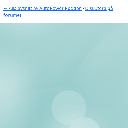
← Alla avsnitt av AutoPower Podden
·
Diskutera på
forumet