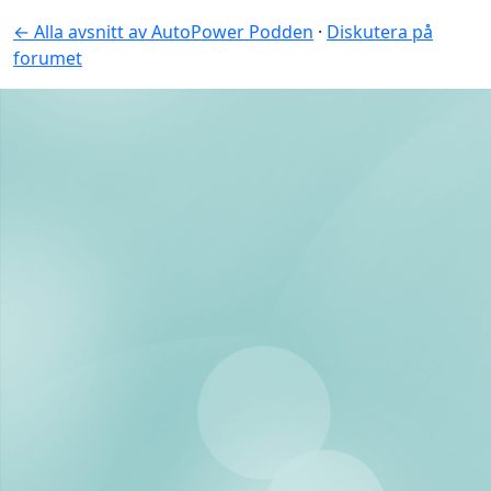
← Alla avsnitt av AutoPower Podden
·
Diskutera på
forumet