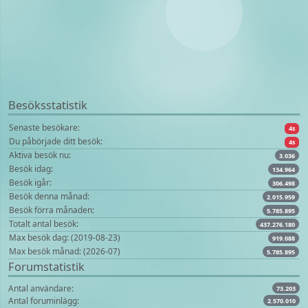
Besöksstatistik
Senaste besökare:
4s
Du påbörjade ditt besök:
4s
Aktiva besök nu:
3.036
Besök idag:
134.964
Besök igår:
306.498
Besök denna månad:
2.015.959
Besök förra månaden:
5.785.895
Totalt antal besök:
437.276.180
Max besök dag: (2019-08-23)
919.088
Max besök månad: (2026-07)
5.785.895
Forumstatistik
Antal användare:
73.203
Antal foruminlägg:
2.570.010