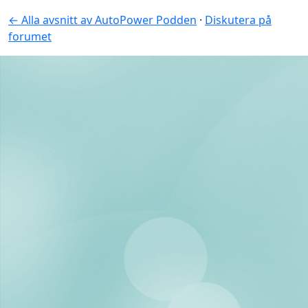
← Alla avsnitt av AutoPower Podden
·
Diskutera på
forumet