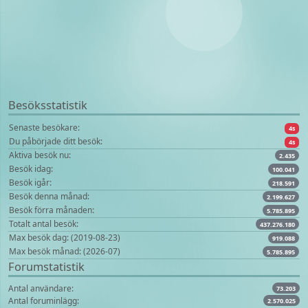
Besöksstatistik
Senaste besökare:
4s
Du påbörjade ditt besök:
4s
Aktiva besök nu:
2.435
Besök idag:
100.041
Besök igår:
218.591
Besök denna månad:
2.199.627
Besök förra månaden:
5.785.895
Totalt antal besök:
437.276.180
Max besök dag: (2019-08-23)
919.088
Max besök månad: (2026-07)
5.785.895
Forumstatistik
Antal användare:
73.203
Antal foruminlägg:
2.570.025