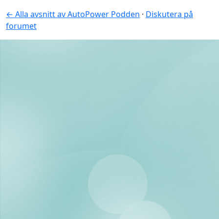
← Alla avsnitt av AutoPower Podden
·
Diskutera på
forumet