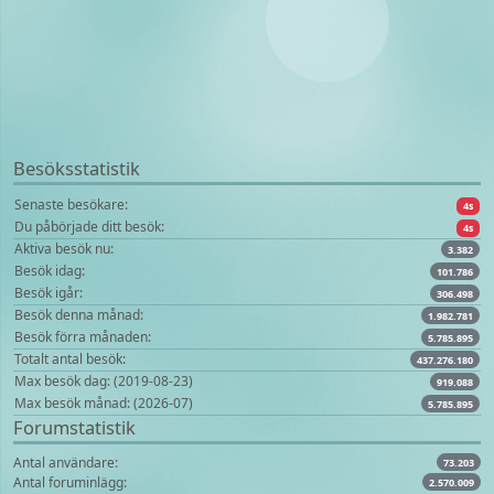
Besöksstatistik
Senaste besökare:
4s
Du påbörjade ditt besök:
4s
Aktiva besök nu:
3.382
Besök idag:
101.786
Besök igår:
306.498
Besök denna månad:
1.982.781
Besök förra månaden:
5.785.895
Totalt antal besök:
437.276.180
Max besök dag: (2019-08-23)
919.088
Max besök månad: (2026-07)
5.785.895
Forumstatistik
Antal användare:
73.203
Antal foruminlägg:
2.570.009