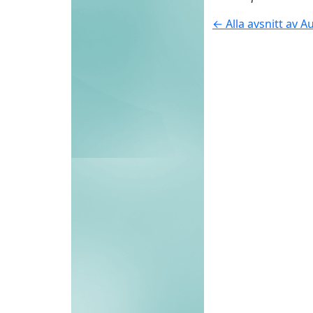
← Alla avsnitt av