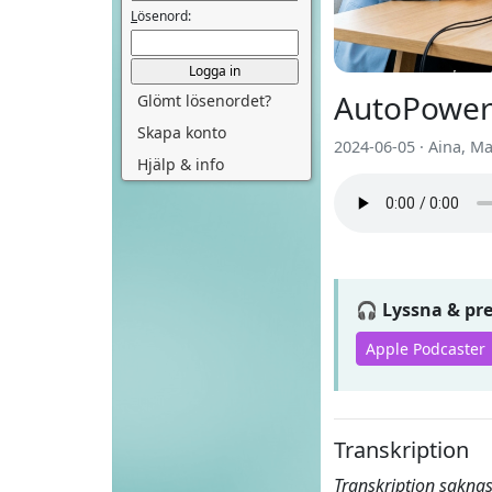
L
ösenord:
AutoPower
Glömt lösenordet?
Skapa konto
2024-06-05 · Aina, M
Hjälp & info
🎧 Lyssna & p
Apple Podcaster
Transkription
Transkription saknas 