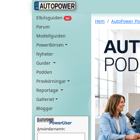
AUTOPOWER
Elbilsguiden
NY
Hem
AutoPower P
Forum
Modellguiden
PowerBörsen
Nyheter
Guider
Podden
Provkörningar
Reportage
Galleriet
Bloggar
A
nvändarnamn: