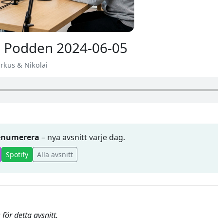
 Podden 2024-06-05
arkus & Nikolai
renumerera
– nya avsnitt varje dag.
Spotify
Alla avsnitt
för detta avsnitt.