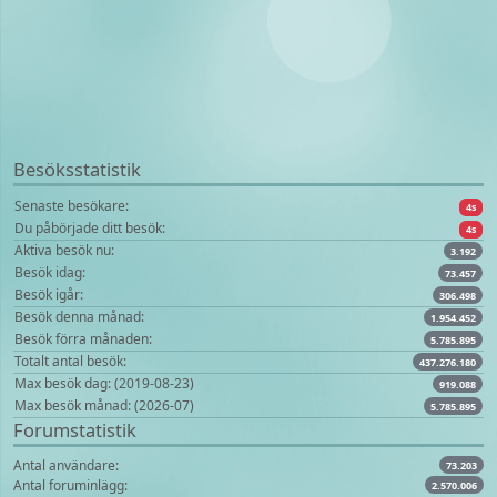
Besöksstatistik
Senaste besökare:
4s
Du påbörjade ditt besök:
4s
Aktiva besök nu:
3.192
Besök idag:
73.457
Besök igår:
306.498
Besök denna månad:
1.954.452
Besök förra månaden:
5.785.895
Totalt antal besök:
437.276.180
Max besök dag: (2019-08-23)
919.088
Max besök månad: (2026-07)
5.785.895
Forumstatistik
Antal användare:
73.203
Antal foruminlägg:
2.570.006