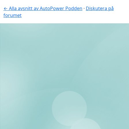
← Alla avsnitt av AutoPower Podden
·
Diskutera på
forumet