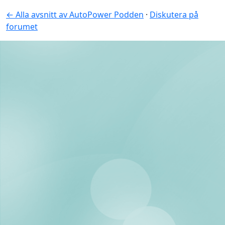
← Alla avsnitt av AutoPower Podden
·
Diskutera på
forumet