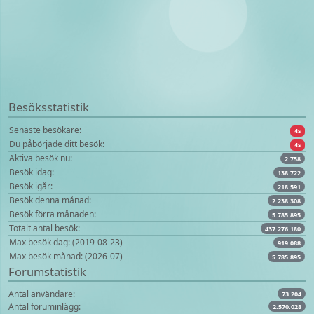
Besöksstatistik
Senaste besökare:
4s
Du påbörjade ditt besök:
4s
Aktiva besök nu:
2.758
Besök idag:
138.722
Besök igår:
218.591
Besök denna månad:
2.238.308
Besök förra månaden:
5.785.895
Totalt antal besök:
437.276.180
Max besök dag: (2019-08-23)
919.088
Max besök månad: (2026-07)
5.785.895
Forumstatistik
Antal användare:
73.204
Antal foruminlägg:
2.570.028