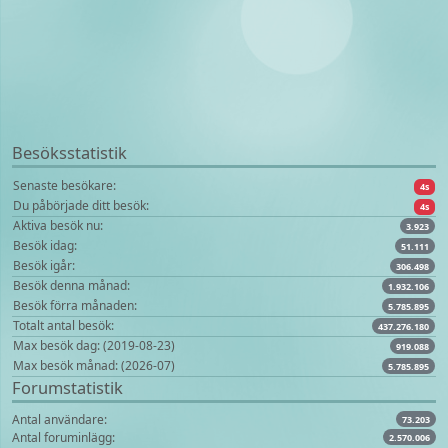
Besöksstatistik
Senaste besökare:
4s
Du påbörjade ditt besök:
4s
Aktiva besök nu:
3.923
Besök idag:
51.111
Besök igår:
306.498
Besök denna månad:
1.932.106
Besök förra månaden:
5.785.895
Totalt antal besök:
437.276.180
Max besök dag: (2019-08-23)
919.088
Max besök månad: (2026-07)
5.785.895
Forumstatistik
Antal användare:
73.203
Antal foruminlägg:
2.570.006