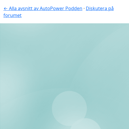
← Alla avsnitt av AutoPower Podden
·
Diskutera på
forumet