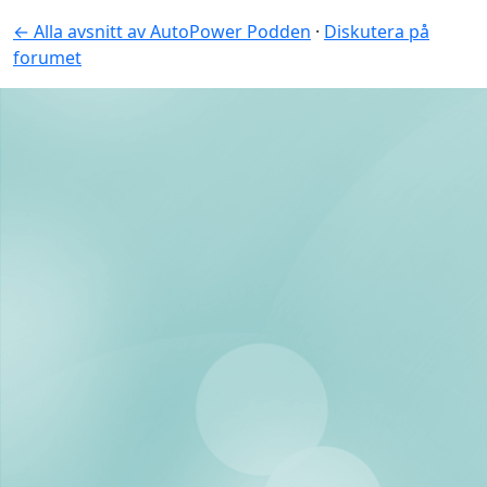
← Alla avsnitt av AutoPower Podden
·
Diskutera på
forumet