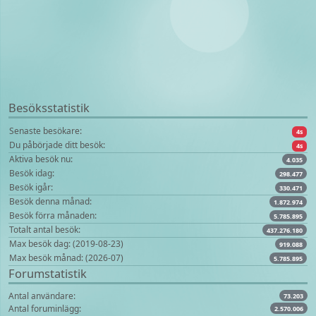
Besöksstatistik
Senaste besökare:
4s
Du påbörjade ditt besök:
4s
Aktiva besök nu:
4.035
Besök idag:
298.477
Besök igår:
330.471
Besök denna månad:
1.872.974
Besök förra månaden:
5.785.895
Totalt antal besök:
437.276.180
Max besök dag: (2019-08-23)
919.088
Max besök månad: (2026-07)
5.785.895
Forumstatistik
Antal användare:
73.203
Antal foruminlägg:
2.570.006