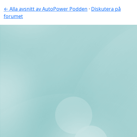
← Alla avsnitt av AutoPower Podden
·
Diskutera på
forumet