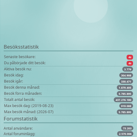
Besöksstatistik
Senaste besökare:
4s
Du påbörjade ditt besök:
4s
Aktiva besök nu:
3.779
Besök idag:
304.908
Besök igår:
330.471
Besök denna månad:
1.879.405
Besök förra månaden:
5.785.895
Totalt antal besök:
437.276.180
Max besök dag: (2019-08-23)
919.088
Max besök månad: (2026-07)
5.785.895
Forumstatistik
Antal användare:
73.203
Antal foruminlägg:
2.570.006