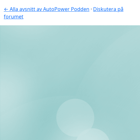
← Alla avsnitt av AutoPower Podden
·
Diskutera på
forumet