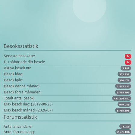
Besöksstatistik
Senaste besökare:
5s
Du påbörjade ditt besök:
5s
Aktiva besök nu:
3.987
Besök idag:
302.737
Besök igår:
330.471
Besök denna månad:
1.877.234
Besök förra månaden:
5.785.895
Totalt antal besök:
437.276.180
Max besök dag: (2019-08-23)
919.088
Max besök månad: (2026-07)
5.785.895
Forumstatistik
Antal användare:
73.203
Antal foruminlägg:
2.570.006