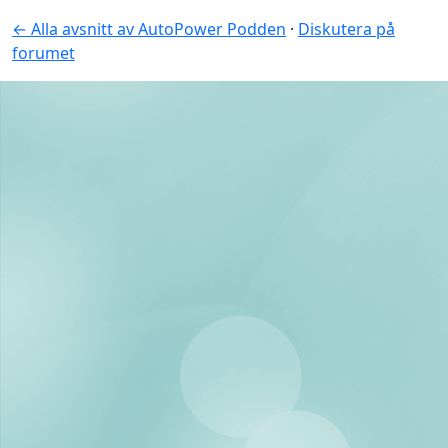
← Alla avsnitt av AutoPower Podden
·
Diskutera på
forumet