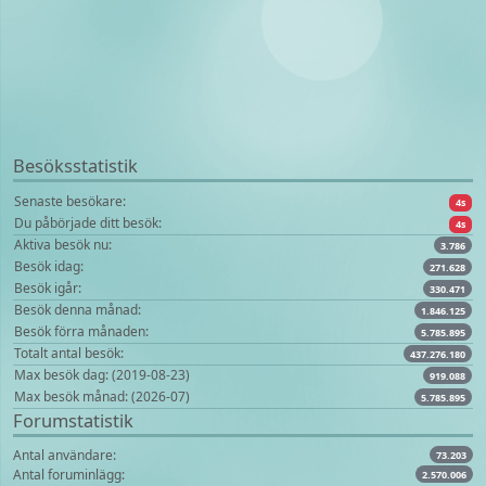
Besöksstatistik
Senaste besökare:
4s
Du påbörjade ditt besök:
4s
Aktiva besök nu:
3.786
Besök idag:
271.628
Besök igår:
330.471
Besök denna månad:
1.846.125
Besök förra månaden:
5.785.895
Totalt antal besök:
437.276.180
Max besök dag: (2019-08-23)
919.088
Max besök månad: (2026-07)
5.785.895
Forumstatistik
Antal användare:
73.203
Antal foruminlägg:
2.570.006