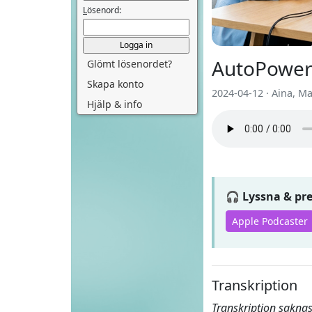
L
ösenord:
AutoPower
Glömt lösenordet?
Skapa konto
2024-04-12 · Aina, M
Hjälp & info
🎧 Lyssna & p
Apple Podcaster
Transkription
Transkription saknas 