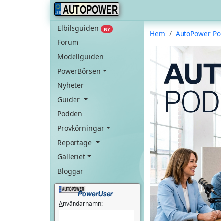
AUTOPOWER
Elbilsguiden
NY
Hem
AutoPower P
Forum
Modellguiden
PowerBörsen
Nyheter
Guider
Podden
Provkörningar
Reportage
Galleriet
Bloggar
A
nvändarnamn: