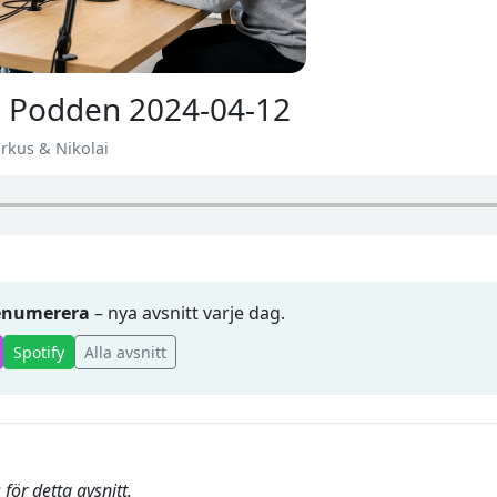
 Podden 2024-04-12
arkus & Nikolai
renumerera
– nya avsnitt varje dag.
Spotify
Alla avsnitt
för detta avsnitt.