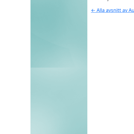
← Alla avsnitt av