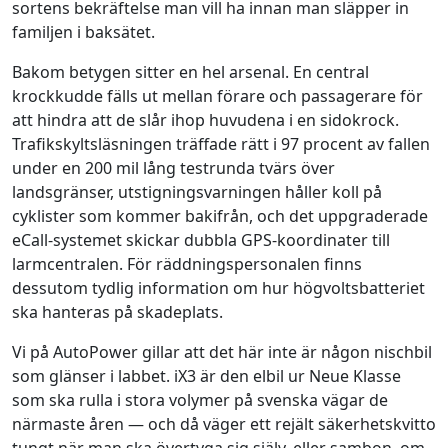
sortens bekräftelse man vill ha innan man släpper in
familjen i baksätet.
Bakom betygen sitter en hel arsenal. En central
krockkudde fälls ut mellan förare och passagerare för
att hindra att de slår ihop huvudena i en sidokrock.
Trafikskyltsläsningen träffade rätt i 97 procent av fallen
under en 200 mil lång testrunda tvärs över
landsgränser, utstigningsvarningen håller koll på
cyklister som kommer bakifrån, och det uppgraderade
eCall-systemet skickar dubbla GPS-koordinater till
larmcentralen. För räddningspersonalen finns
dessutom tydlig information om hur högvoltsbatteriet
ska hanteras på skadeplats.
Vi på AutoPower gillar att det här inte är någon nischbil
som glänser i labbet. iX3 är den elbil ur Neue Klasse
som ska rulla i stora volymer på svenska vägar de
närmaste åren — och då väger ett rejält säkerhetskvitto