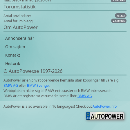
Max besök månad: (2026-07)
5.785.895
Forumstatistik
Antal användare:
73.203
Antal foruminlägg:
2.570.005
Om AutoPower
Annonsera här
Om sajten
Kontakt
Historik
© AutoPower.se 1997‑2026
AutoPower är en privat oberoende hemsida utan kopplingar till vare sig
BMW AG
eller
BMW Sverige
.
Webbplatsen riktar sig till BMW-entusiaster och BMW-intresserade.
BMW är ett registrerat varumärke som tillhör
BMW AG
.
AutoPower is also available in 16 languages! Check out
AutoPower.info
AUTOPOWER