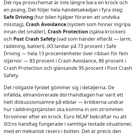
Det nya provschemat är inte längre bara en krock och
en poäng. Det följer hela händelsekedjan i fyra steg:
Safe Driving
(hur bilen hjälper föraren att undvika
misstag),
Crash Avoidance
(system som hinner ingripa
innan det smäller),
Crash Protection
(själva krocken)
och
Post Crash Safety
(vad som händer efteråt — larm,
räddning, batteri). iX3 landar på 73 procent i Safe
Driving — hela 13 procentenheter över ribban för fem
stjärnor — 83 procent i Crash Avoidance, 86 procent i
Crash Protection och glänsande 95 procent i Post Crash
Safety.
Det roligaste fyndet gömmer sig i detaljerna. De
infällda, elmanövrerade dörrhandtagen har varit ett
hett diskussionsämne på elbilar — kritikerna undrar
hur räddningstjänsten ska komma in om strömmen
försvinner efter en krock. Euro NCAP bekräftar nu att
iX3:ns handtag fungerade i samtliga testade situationer,
med en mekanisk reserv i botten. Det är precis den