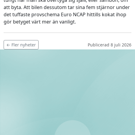
tungt när man ska övertyga sig själv, eller sambon, om
att byta. Att bilen dessutom tar sina fem stjärnor under
det tuffaste provschema Euro NCAP hittills kokat ihop
gör betyget värt mer än vanligt.
← Fler nyheter
Publicerad 8 juli 2026