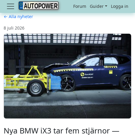
AUTOPOWER
Forum
Guider
Logga in
← Alla nyheter
8 juli 2026
Nya BMW iX3 tar fem stjärnor —