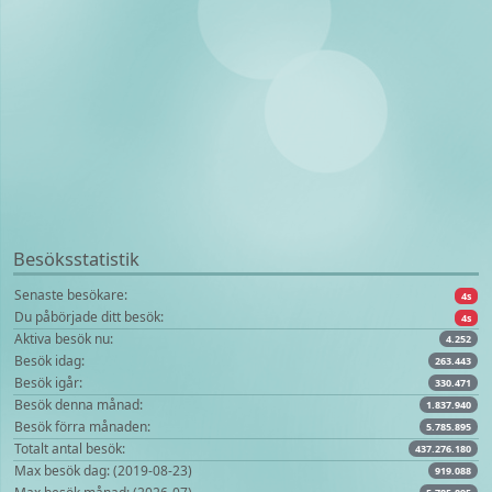
Besöksstatistik
Senaste besökare:
4s
Du påbörjade ditt besök:
4s
Aktiva besök nu:
4.252
Besök idag:
263.443
Besök igår:
330.471
Besök denna månad:
1.837.940
Besök förra månaden:
5.785.895
Totalt antal besök:
437.276.180
Max besök dag: (2019-08-23)
919.088