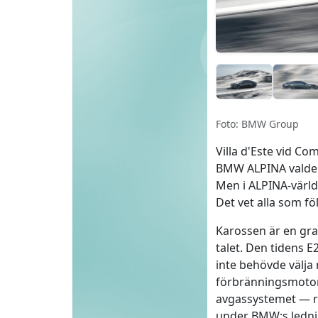
Foto: BMW Group
Villa d'Este vid Com
BMW ALPINA valde ju
Men i ALPINA-värld
Det vet alla som f
Karossen är en gra
talet. Den tidens 
inte behövde välja 
förbränningsmotor 
avgassystemet — rik
under BMW:s ledning