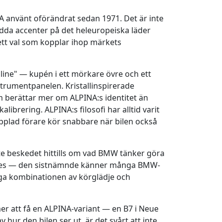
 använt oförändrat sedan 1971. Det är inte
ydda accenter på det heleuropeiska läder
tt val som kopplar ihop märkets
line" — kupén i ett mörkare övre och ett
trumentpanelen. Kristallinspirerade
 berättar mer om ALPINA:s identitet än
brering. ALPINA:s filosofi har alltid varit
kopplad förare kör snabbare när bilen också
te beskedet hittills om vad BMW tänker göra
nnes — den sistnämnde känner många BMW-
liga kombinationen av körglädje och
er att få en ALPINA-variant — en B7 i Neue
ur den bilen ser ut, är det svårt att inte