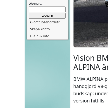
L
ösenord:
Glömt lösenordet?
Skapa konto
Hjälp & info
Vision B
ALPINA ä
BMW ALPINA pres
handgjord V8-gr
budskap: under
version hittills.