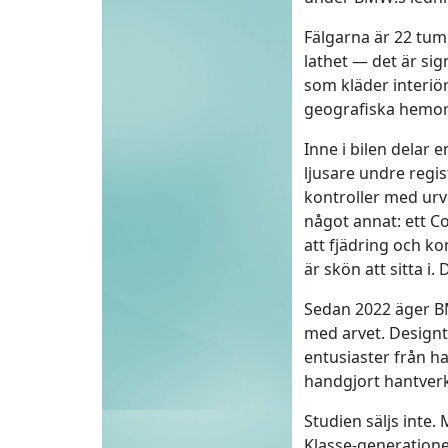
Fälgarna är 22 tum
lathet — det är si
som kläder interiö
geografiska hemort
Inne i bilen delar
ljusare undre regi
kontroller med urv
något annat: ett C
att fjädring och ko
är skön att sitta i.
Sedan 2022 äger BM
med arvet. Design
entusiaster från ha
handgjort hantver
Studien säljs inte
Klasse-generatione