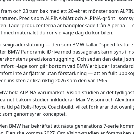
 fram och 23 tum bak med ett 20-ekrat mönster som ALPINA
gnaturen. Precis som ALPINA-blått och ALPINA-grönt i söms
ren. Läderproducenterna är handplockade från Alperna — e
 med materialet du rör vid varje dag du kör bilen.
 en sexgraderslutning — den som BMW kallar "speed feature 
ster. BMW Panoramic iDrive med passagerarskärm syns i ins
erskonstens precisionshuggning. Och sedan den detalj som
omfort+-läge som går bortom vad BMW erbjuder i standardkali
mfort inte är fjättrar utan förstärkning — att en fullt upp
 Den insikten är lika riktig 2026 som den var 1965.
W hela ALPINA-varumärket. Vision-studien är det tydligas
teamet bakom studien inkluderar Max Missoni och Alex I
ns tid på Rolls-Royce Coachbuild, vilket förklarar det ovan
k som genomsyrar konceptet.
. Men BMW har bekräftat att nästa generations 7-serie komm
n. Den ska komma 2027. Om Vision-studien är försmaken av h