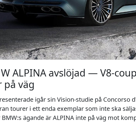
MW ALPINA avslöjad — V8-coup
r på väg
enterade igår sin Vision-studie på Concorso d'El
an tourer i ett enda exemplar som inte ska sälja
 BMW:s ägande är ALPINA inte på väg mot kompr