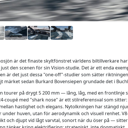
osjön är det finaste skyltfönstret världens biltillverkare har
st den scenen för sin Vision-studie. Det är ett enda exempla
en är det just dessa "one-off"-studier som sätter riktninge
öljt märket sedan Burkard Bovensiepen grundade det i Buch
n tourer på drygt 5 200 mm — lång, låg, med en frontlinje 
E24-coupé med "shark nose" är ett stilreferensval som sitte
mellan hastighet och elegans. Nytolkningen har stängd njure
under huven, utan för aerodynamik och visuell renhet. V8
t och djupt vid lågt varvtal, sonort när du öser på — sitte
 tänker kring elektrifiering: strategiskt, inte dogmatiskt.