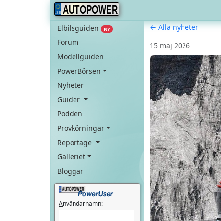
AUTOPOWER
← Alla nyheter
Elbilsguiden
NY
Forum
15 maj 2026
Modellguiden
PowerBörsen
Nyheter
Guider
Podden
Provkörningar
Reportage
Galleriet
Bloggar
A
nvändarnamn: