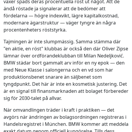
växer späds deras procentuella röst ut något. Att de
ändå röstade ja signalerar att de bedömer att
fördelarna — högre indexvikt, lägre kapitalkostnad,
modernare ägarstruktur — väger tyngre än några
procentenheters röststyrka.
Tajmingen är inte slumpmässig. Samma stämma där
"en aktie, en röst" klubbas är också den där Oliver Zipse
lämnar över ordförandeklubban till Milan Nedeljković.
BMW städar bort gammalt arv inför en ny epok — den
med Neue Klasse i salongerna och en vd som har
produktionsbenet snarare än säljbenet som
tyngdpunkt. Det här är inte en kosmetisk justering. Det
är en signal till finansmarknaden att bolaget förbereder
sig för 2030-talet på allvar.
När omvandlingen träder i kraft i praktiken — det
avgörs när ändringen av bolagsordningen registreras i
Handelsregistret i München. BMW kommer att meddela
exakt datum genom officiell kungörelse. Tills dess