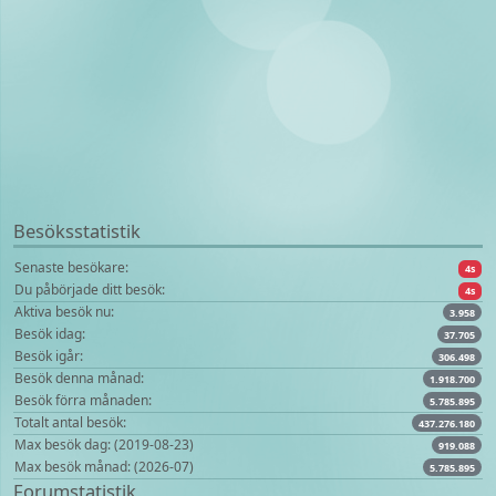
Besöksstatistik
Senaste besökare:
4s
Du påbörjade ditt besök:
4s
Aktiva besök nu:
3.958
Besök idag:
37.705
Besök igår:
306.498
Besök denna månad:
1.918.700
Besök förra månaden:
5.785.895
Totalt antal besök:
437.276.180
Max besök dag: (2019-08-23)
919.088
Max besök månad: (2026-07)
5.785.895
Forumstatistik