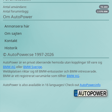
Antal användare:
73.203
Antal foruminlägg:
2.570.006
Om AutoPower
Annonsera här
Om sajten
Kontakt
Historik
© AutoPower.se 1997‑2026
AutoPower är en privat oberoende hemsida utan kopplingar till vare sig
BMW AG
eller
BMW Sverige
.
Webbplatsen riktar sig till BMW-entusiaster och BMW-intresserade.
BMW är ett registrerat varumärke som tillhör
BMW AG
.
AutoPower is also available in 16 languages! Check out
AutoPower.info
AUTOPOWER