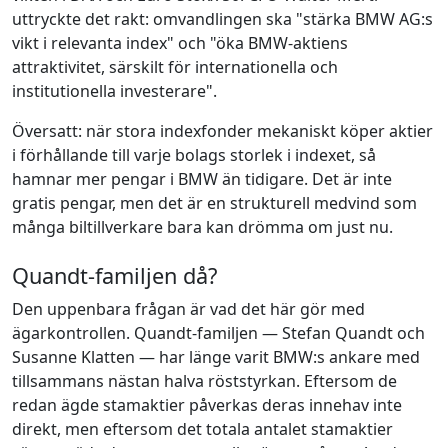
uttryckte det rakt: omvandlingen ska "stärka BMW AG:s
vikt i relevanta index" och "öka BMW-aktiens
attraktivitet, särskilt för internationella och
institutionella investerare".
Översatt: när stora indexfonder mekaniskt köper aktier
i förhållande till varje bolags storlek i indexet, så
hamnar mer pengar i BMW än tidigare. Det är inte
gratis pengar, men det är en strukturell medvind som
många biltillverkare bara kan drömma om just nu.
Quandt-familjen då?
Den uppenbara frågan är vad det här gör med
ägarkontrollen. Quandt-familjen — Stefan Quandt och
Susanne Klatten — har länge varit BMW:s ankare med
tillsammans nästan halva röststyrkan. Eftersom de
redan ägde stamaktier påverkas deras innehav inte
direkt, men eftersom det totala antalet stamaktier