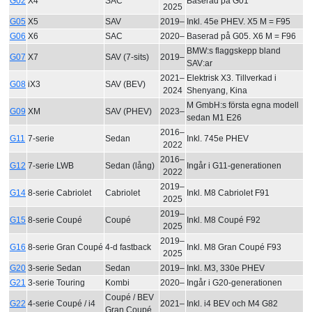
G02
X4
SAC
Baserad på G01
2025
G05
X5
SAV
2019–
Inkl. 45e PHEV. X5 M = F95
G06
X6
SAC
2020–
Baserad på G05. X6 M = F96
BMW:s flaggskepp bland
G07
X7
SAV (7-sits)
2019–
SAV:ar
2021–
Elektrisk X3. Tillverkad i
G08
iX3
SAV (BEV)
2024
Shenyang, Kina
M GmbH:s första egna modell
G09
XM
SAV (PHEV)
2023–
sedan M1 E26
2016–
G11
7-serie
Sedan
Inkl. 745e PHEV
2022
2016–
G12
7-serie LWB
Sedan (lång)
Ingår i G11-generationen
2022
2019–
G14
8-serie Cabriolet
Cabriolet
Inkl. M8 Cabriolet F91
2025
2019–
G15
8-serie Coupé
Coupé
Inkl. M8 Coupé F92
2025
2019–
G16
8-serie Gran Coupé
4-d fastback
Inkl. M8 Gran Coupé F93
2025
G20
3-serie Sedan
Sedan
2019–
Inkl. M3, 330e PHEV
G21
3-serie Touring
Kombi
2020–
Ingår i G20-generationen
Coupé / BEV
G22
4-serie Coupé / i4
2021–
Inkl. i4 BEV och M4 G82
Gran Coupé