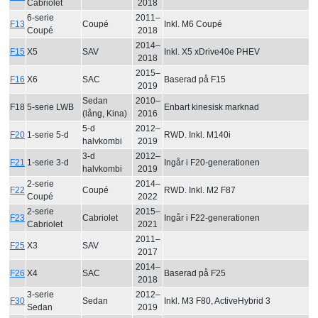
Cabriolet
2018
6-serie
2011–
F13
Coupé
Inkl. M6 Coupé
Coupé
2018
2014–
F15
X5
SAV
Inkl. X5 xDrive40e PHEV
2018
2015–
F16
X6
SAC
Baserad på F15
2019
Sedan
2010–
F18
5-serie LWB
Enbart kinesisk marknad
(lång, Kina)
2016
5-d
2012–
F20
1-serie 5-d
RWD. Inkl. M140i
halvkombi
2019
3-d
2012–
F21
1-serie 3-d
Ingår i F20-generationen
halvkombi
2019
2-serie
2014–
F22
Coupé
RWD. Inkl. M2 F87
Coupé
2022
2-serie
2015–
F23
Cabriolet
Ingår i F22-generationen
Cabriolet
2021
2011–
F25
X3
SAV
2017
2014–
F26
X4
SAC
Baserad på F25
2018
3-serie
2012–
F30
Sedan
Inkl. M3 F80, ActiveHybrid 3
Sedan
2019