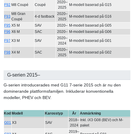
2020–
F92
M8 Coupé
Coupé
M-modell baserad på G15
2025
M8 Gran
2020–
F93
4-d fastback
M-modell baserad på G16
Coupé
2025
F95
X5 M
SAV
2020–
M-modell baserad på G05
F96
X6 M
SAC
2020–
M-modell baserad på G06
2020–
F97
X3 M
SAV
M-modell baserad på G01
2024
2020–
F98
X4 M
SAC
M-modell baserad på G02
2025
G-serien 2015–
G-serien introducerades med G11 7-serie 2015 och är nu den
dominerande plattformsfamiljen. Inkluderar konventionella
modeller, PHEV och BEV.
Kod
Modell
Karosstyp
År
Anmärkning
2018–
Inkl. iX3 G08 (BEV) och M-
G01
X3
SAV
2024
paket
2019–