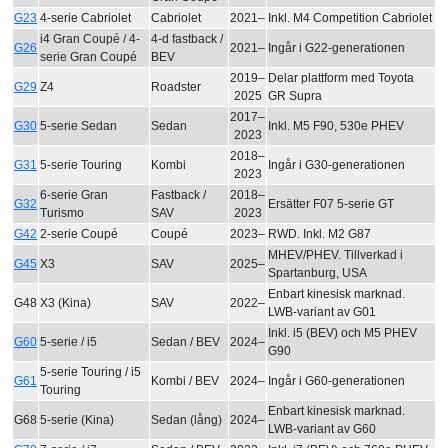
G23
4-serie Cabriolet
Cabriolet
2021–
Inkl. M4 Competition Cabriolet
i4 Gran Coupé / 4-
4-d fastback /
G26
2021–
Ingår i G22-generationen
serie Gran Coupé
BEV
2019–
Delar plattform med Toyota
G29
Z4
Roadster
2025
GR Supra
2017–
G30
5-serie Sedan
Sedan
Inkl. M5 F90, 530e PHEV
2023
2018–
G31
5-serie Touring
Kombi
Ingår i G30-generationen
2023
6-serie Gran
Fastback /
2018–
G32
Ersätter F07 5-serie GT
Turismo
SAV
2023
G42
2-serie Coupé
Coupé
2023–
RWD. Inkl. M2 G87
MHEV/PHEV. Tillverkad i
G45
X3
SAV
2025–
Spartanburg, USA
Enbart kinesisk marknad.
G48
X3 (Kina)
SAV
2022–
LWB-variant av G01
Inkl. i5 (BEV) och M5 PHEV
G60
5-serie / i5
Sedan / BEV
2024–
G90
5-serie Touring / i5
G61
Kombi / BEV
2024–
Ingår i G60-generationen
Touring
Enbart kinesisk marknad.
G68
5-serie (Kina)
Sedan (lång)
2024–
LWB-variant av G60