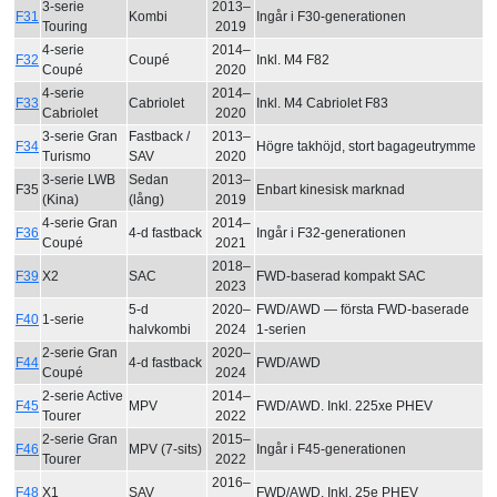
3-serie
2013–
F31
Kombi
Ingår i F30-generationen
Touring
2019
4-serie
2014–
F32
Coupé
Inkl. M4 F82
Coupé
2020
4-serie
2014–
F33
Cabriolet
Inkl. M4 Cabriolet F83
Cabriolet
2020
3-serie Gran
Fastback /
2013–
F34
Högre takhöjd, stort bagageutrymme
Turismo
SAV
2020
3-serie LWB
Sedan
2013–
F35
Enbart kinesisk marknad
(Kina)
(lång)
2019
4-serie Gran
2014–
F36
4-d fastback
Ingår i F32-generationen
Coupé
2021
2018–
F39
X2
SAC
FWD-baserad kompakt SAC
2023
5-d
2020–
FWD/AWD — första FWD-baserade
F40
1-serie
halvkombi
2024
1-serien
2-serie Gran
2020–
F44
4-d fastback
FWD/AWD
Coupé
2024
2-serie Active
2014–
F45
MPV
FWD/AWD. Inkl. 225xe PHEV
Tourer
2022
2-serie Gran
2015–
F46
MPV (7-sits)
Ingår i F45-generationen
Tourer
2022
2016–
F48
X1
SAV
FWD/AWD. Inkl. 25e PHEV