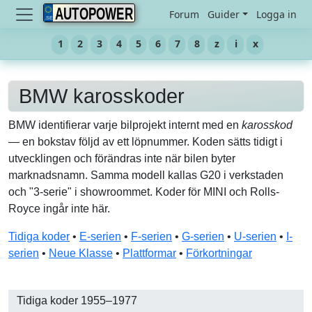
AUTOPOWER
Forum
Guider
Logga in
1
2
3
4
5
6
7
8
z
i
x
BMW karosskoder
BMW identifierar varje bilprojekt internt med en
karosskod
— en bokstav följd av ett löpnummer. Koden sätts tidigt i
utvecklingen och förändras inte när bilen byter
marknadsnamn. Samma modell kallas G20 i verkstaden
och "3-serie" i showroommet. Koder för MINI och Rolls-
Royce ingår inte här.
Tidiga koder
•
E-serien
•
F-serien
•
G-serien
•
U-serien
•
I-
serien
•
Neue Klasse
•
Plattformar
•
Förkortningar
Tidiga koder 1955–1977