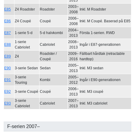
2015
2003–
E85
Z4 Roadster
Roadster
Inkl. M Roadster
2008
2006–
E86
Z4 Coupé
Coupé
Inkl. M Coupé. Baserad på E85
2008
2004–
E87
1-serie 5-d
5-d halvkombi
Första 1-serien. RWD
2013
1-serie
2008–
E88
Cabriolet
Ingår i E87-generationen
Cabriolet
2013
Roadster /
2009–
Fällbart hårdtak (retractable
E89
Z4
Coupé
2016
hardtop)
2005–
E90
3-serie Sedan
Sedan
Inkl. M3 sedan
2013
3-serie
2005–
E91
Kombi
Ingår i E90-generationen
Touring
2012
2006–
E92
3-serie Coupé
Coupé
Inkl. M3 coupé
2013
3-serie
2007–
E93
Cabriolet
Inkl. M3 cabriolet
Cabriolet
2013
F-serien 2007–