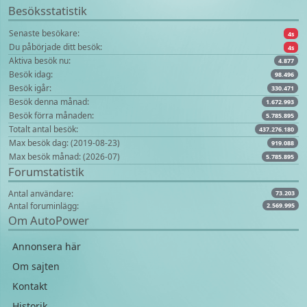
Besöksstatistik
Senaste besökare:
4s
Du påbörjade ditt besök:
4s
Aktiva besök nu:
4.877
Besök idag:
98.496
Besök igår:
330.471
Besök denna månad:
1.672.993
Besök förra månaden:
5.785.895
Totalt antal besök:
437.276.180
Max besök dag: (2019-08-23)
919.088
Max besök månad: (2026-07)
5.785.895
Forumstatistik
Antal användare:
73.203
Antal foruminlägg:
2.569.995
Om AutoPower
Annonsera här
Om sajten
Kontakt
Historik