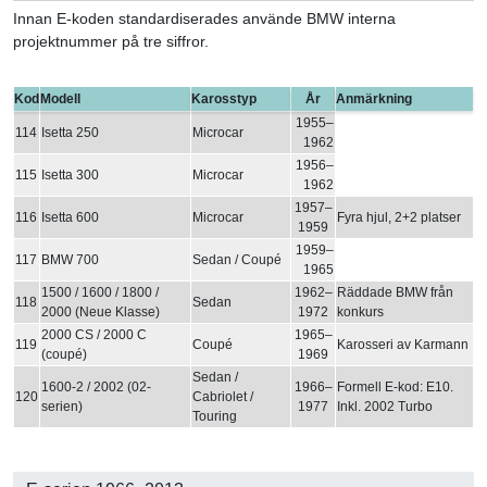
Innan E-koden standardiserades använde BMW interna
projektnummer på tre siffror.
Kod
Modell
Karosstyp
År
Anmärkning
1955–
114
Isetta 250
Microcar
1962
1956–
115
Isetta 300
Microcar
1962
1957–
116
Isetta 600
Microcar
Fyra hjul, 2+2 platser
1959
1959–
117
BMW 700
Sedan / Coupé
1965
1500 / 1600 / 1800 /
1962–
Räddade BMW från
118
Sedan
2000 (Neue Klasse)
1972
konkurs
2000 CS / 2000 C
1965–
119
Coupé
Karosseri av Karmann
(coupé)
1969
Sedan /
1600-2 / 2002 (02-
1966–
Formell E-kod: E10.
120
Cabriolet /
serien)
1977
Inkl. 2002 Turbo
Touring