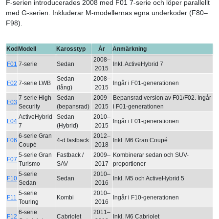
F-serien introducerades 2008 med F01 7-serie och löper parallellt
med G-serien. Inkluderar M-modellernas egna underkoder (F80–
F98).
Kod
Modell
Karosstyp
År
Anmärkning
2008–
F01
7-serie
Sedan
Inkl. ActiveHybrid 7
2015
Sedan
2008–
F02
7-serie LWB
Ingår i F01-generationen
(lång)
2015
7-serie High
Sedan
2009–
Bepansrad version av F01/F02. Ingår
F03
Security
(bepansrad)
2015
i F01-generationen
ActiveHybrid
Sedan
2010–
F04
Ingår i F01-generationen
7
(Hybrid)
2015
6-serie Gran
2012–
F06
4-d fastback
Inkl. M6 Gran Coupé
Coupé
2018
5-serie Gran
Fastback /
2009–
Kombinerar sedan och SUV-
F07
Turismo
SAV
2017
proportioner
5-serie
2010–
F10
Sedan
Inkl. M5 och ActiveHybrid 5
Sedan
2016
5-serie
2010–
F11
Kombi
Ingår i F10-generationen
Touring
2016
6-serie
2011–
F12
Cabriolet
Inkl. M6 Cabriolet