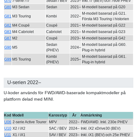
G70
7-serie / i7
Sedan / BEV
2023–
Inkl. i7 (BEV) och 760e PHEV
G80
M3 Sedan
Sedan
2021–
M-modell baserad på G20
M-modell baserad på G21.
G81
M3 Touring
Kombi
2022–
Första M3 Touring i historien
G82
M4 Coupé
Coupé
2021–
M-modell baserad på G22
G83
M4 Cabriolet
Cabriolet
2021–
M-modell baserad på G23
G87
M2
Coupé
2023–
M-modell baserad på G42
Sedan
M-modell baserad på G60.
G90
M5
2024–
(PHEV)
Plug-in hybrid
Kombi
M-modell baserad på G61.
G99
M5 Touring
2025–
(PHEV)
Plug-in hybrid
U-serien 2022–
U-koder används för FWD/AWD-baserade kompaktmodeller på
plattform delad med MINI.
Kod
Modell
Karosstyp
År
Anmärkning
U06
2-serie Active Tourer
MPV
2022–
FWD/AWD. Inkl. 230e PHEV
U10
X2 / iX2
SAC / BEV
2024–
Inkl. iX2 xDrive30 (BEV)
U11
X1 / iX1
SAV / BEV
2023–
Inkl. iX1 (BEV) och 25e PHEV