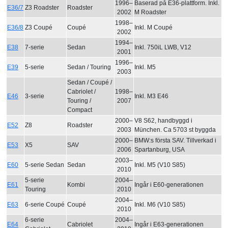
1996–
Baserad på E36-plattform. Inkl.
E36/7
Z3 Roadster
Roadster
2002
M Roadster
1998–
E36/8
Z3 Coupé
Coupé
Inkl. M Coupé
2002
1994–
E38
7-serie
Sedan
Inkl. 750iL LWB, V12
2001
1996–
E39
5-serie
Sedan / Touring
Inkl. M5
2003
Sedan / Coupé /
Cabriolet /
1998–
E46
3-serie
Inkl. M3 E46
Touring /
2007
Compact
2000–
V8 S62, handbyggd i
E52
Z8
Roadster
2003
München. Ca 5703 st byggda
2000–
BMW:s första SAV. Tillverkad i
E53
X5
SAV
2006
Spartanburg, USA
2003–
E60
5-serie Sedan
Sedan
Inkl. M5 (V10 S85)
2010
5-serie
2004–
E61
Kombi
Ingår i E60-generationen
Touring
2010
2004–
E63
6-serie Coupé
Coupé
Inkl. M6 (V10 S85)
2010
6-serie
2004–
E64
Cabriolet
Ingår i E63-generationen