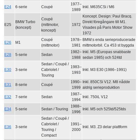
1977–
E24
6-serie
Coupé
Inkl. M635CSi / M6
1989
Koncept. Design: Paul Bracq.
Coupé
BMW Turbo
Direkt föregångare till M1.
E25
(mittmotor,
1972
(koncept)
Visades på Paris Motor Show
koncept)
1972
Coupé
1978–
BMW:s enda serieproducerade
E26
M1
(mittmotor)
1981
mittmotorbil. Ca 453 st byggda
1982–
Inkl. M5 (Europas snabbaste
E28
5-serie
Sedan
1988
sedan 1985) och 524td
Sedan / Coupé /
1983–
E30
3-serie
Cabriolet /
Inkl. M3 E30 (1986–1991)
1993
Touring
1990–
Inkl. 850CSi V12. M8 nådde
E31
8-serie
Coupé
1999
aldrig serieproduktion
1987–
E32
7-serie
Sedan
Inkl. 750iL V12
1994
1988–
E34
5-serie
Sedan / Touring
Inkl. M5 och 525td/525tds
1996
Sedan / Coupé /
Cabriolet /
1991–
E36
3-serie
Inkl. M3. Z3 delar plattform
Touring /
2000
Compact