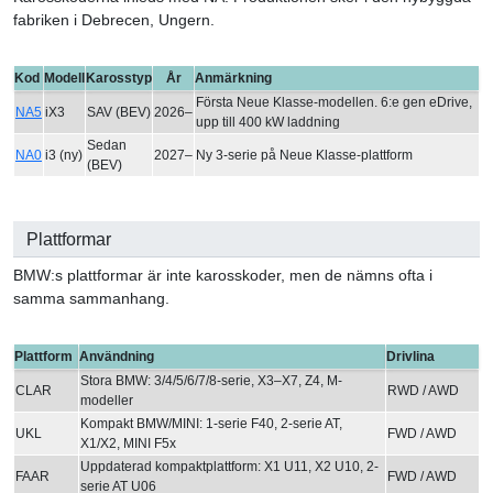
fabriken i Debrecen, Ungern.
Kod
Modell
Karosstyp
År
Anmärkning
Första Neue Klasse-modellen. 6:e gen eDrive,
NA5
iX3
SAV (BEV)
2026–
upp till 400 kW laddning
Sedan
NA0
i3 (ny)
2027–
Ny 3-serie på Neue Klasse-plattform
(BEV)
Plattformar
BMW:s plattformar är inte karosskoder, men de nämns ofta i
samma sammanhang.
Plattform
Användning
Drivlina
Stora BMW: 3/4/5/6/7/8-serie, X3–X7, Z4, M-
CLAR
RWD / AWD
modeller
Kompakt BMW/MINI: 1-serie F40, 2-serie AT,
UKL
FWD / AWD
X1/X2, MINI F5x
Uppdaterad kompaktplattform: X1 U11, X2 U10, 2-
FAAR
FWD / AWD
serie AT U06