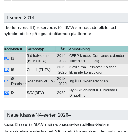
I-serien 2014–
I-koder (versalt I) reserveras för BMW:s renodlade elbils- och
hybridmodeller på egna dedikerade plattformar.
Kod
Modell
Karosstyp
År
Anmärkning
5-d halvkombi
2014–
CFRP-kaross. Opt. range extender.
I01
i3
(BEV / REX)
2022
Tillverkad i Leipzig
2015–
3-cyl turbo + elmotor. Kolfiber-
I12
i8
Coupé (PHEV)
2020
liknande konstruktion
i8
2018–
I15
Roadster (PHEV)
Ingår i I12-generationen
Roadster
2020
Ny AISB-arkitektur. Tillverkad i
I20
iX
SAV (BEV)
2022–
Dingolfing
Neue Klasse/NA-serien 2026–
Neue Klasse är BMW:s nästa generations elbilsarkitektur.
Karosskoderna inleds med NA. Produktionen sker i den nybyggda