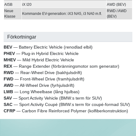
AISB
iX I20
AWD (BEV)
Neue
RWD / AWD
Kommande EV-generation: iX3 NA5, i3 NA0 m.fl.
Klasse
(BEV)
Förkortningar
BEV
— Battery Electric Vehicle (renodlad elbil)
PHEV
— Plug-in Hybrid Electric Vehicle
MHEV
— Mild Hybrid Electric Vehicle
REX
— Range Extender (förbränningsmotor som generator)
RWD
— Rear-Wheel Drive (bakhjulsdrift)
FWD
— Front-Wheel Drive (framhjulsdrift)
AWD
— All-Wheel Drive (fyrhjulsdrift)
LWB
— Long Wheelbase (lång hjulbas)
SAV
— Sport Activity Vehicle (BMW:s term för SUV)
SAC
— Sport Activity Coupé (BMW:s term för coupé-formad SUV)
CFRP
— Carbon Fibre Reinforced Polymer (kolfiberkonstruktion)