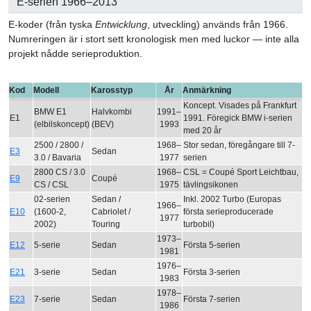
E-serien 1966–2013
E-koder (från tyska
Entwicklung
, utveckling) används från 1966.
Numreringen är i stort sett kronologisk men med luckor — inte alla
projekt nådde serieproduktion.
Kod
Modell
Karosstyp
År
Anmärkning
Koncept. Visades på Frankfurt
BMW E1
Halvkombi
1991–
E1
1991. Föregick BMW i-serien
(elbilskoncept)
(BEV)
1993
med 20 år
2500 / 2800 /
1968–
Stor sedan, föregångare till 7-
E3
Sedan
3.0 / Bavaria
1977
serien
2800 CS / 3.0
1968–
CSL = Coupé Sport Leichtbau,
E9
Coupé
CS / CSL
1975
tävlingsikonen
02-serien
Sedan /
Inkl. 2002 Turbo (Europas
1966–
E10
(1600-2,
Cabriolet /
första serieproducerade
1977
2002)
Touring
turbobil)
1973–
E12
5-serie
Sedan
Första 5-serien
1981
1976–
E21
3-serie
Sedan
Första 3-serien
1983
1978–
E23
7-serie
Sedan
Första 7-serien
1986