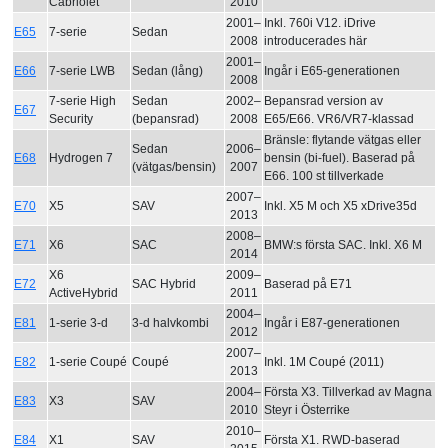
Cabriolet
2010
2001–
Inkl. 760i V12. iDrive
E65
7-serie
Sedan
2008
introducerades här
2001–
E66
7-serie LWB
Sedan (lång)
Ingår i E65-generationen
2008
7-serie High
Sedan
2002–
Bepansrad version av
E67
Security
(bepansrad)
2008
E65/E66. VR6/VR7-klassad
Bränsle: flytande vätgas eller
Sedan
2006–
E68
Hydrogen 7
bensin (bi-fuel). Baserad på
(vätgas/bensin)
2007
E66. 100 st tillverkade
2007–
E70
X5
SAV
Inkl. X5 M och X5 xDrive35d
2013
2008–
E71
X6
SAC
BMW:s första SAC. Inkl. X6 M
2014
X6
2009–
E72
SAC Hybrid
Baserad på E71
ActiveHybrid
2011
2004–
E81
1-serie 3-d
3-d halvkombi
Ingår i E87-generationen
2012
2007–
E82
1-serie Coupé
Coupé
Inkl. 1M Coupé (2011)
2013
2004–
Första X3. Tillverkad av Magna
E83
X3
SAV
2010
Steyr i Österrike
2010–
E84
X1
SAV
Första X1. RWD-baserad