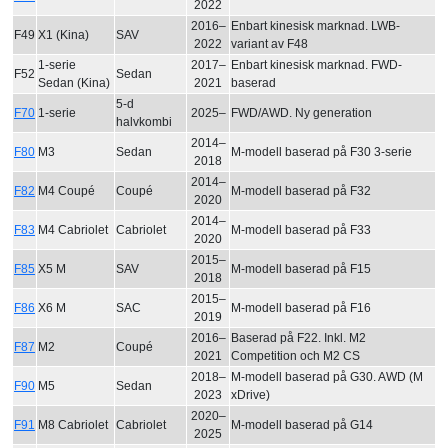
2022
2016–
Enbart kinesisk marknad. LWB-
F49
X1 (Kina)
SAV
2022
variant av F48
1-serie
2017–
Enbart kinesisk marknad. FWD-
F52
Sedan
Sedan (Kina)
2021
baserad
5-d
F70
1-serie
2025–
FWD/AWD. Ny generation
halvkombi
2014–
F80
M3
Sedan
M-modell baserad på F30 3-serie
2018
2014–
F82
M4 Coupé
Coupé
M-modell baserad på F32
2020
2014–
F83
M4 Cabriolet
Cabriolet
M-modell baserad på F33
2020
2015–
F85
X5 M
SAV
M-modell baserad på F15
2018
2015–
F86
X6 M
SAC
M-modell baserad på F16
2019
2016–
Baserad på F22. Inkl. M2
F87
M2
Coupé
2021
Competition och M2 CS
2018–
M-modell baserad på G30. AWD (M
F90
M5
Sedan
2023
xDrive)
2020–
F91
M8 Cabriolet
Cabriolet
M-modell baserad på G14
2025