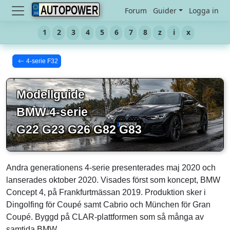
AUTOPOWER
Forum
Guider
Logga in
1
2
3
4
5
6
7
8
z
i
x
4-serie F32
Modellguide
BMW 4-serie
G22 G23 G26 G82 G83
Andra generationens 4-serie presenterades maj 2020 och
lanserades oktober 2020. Visades först som koncept, BMW
Concept 4, på Frankfurtmässan 2019. Produktion sker i
Dingolfing för Coupé samt Cabrio och München för Gran
Coupé. Byggd på CLAR-plattformen som så många av
samtida BMW.