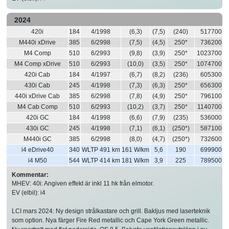
2024
420i
184
4/1998
(6,3)
(7,5)
(240)
517700
M440i xDrive
385
6/2998
(7,5)
(4,5)
250*
736200
M4 Comp
510
6/2993
(9,8)
(3,9)
250*
1023700
M4 Comp xDrive
510
6/2993
(10,0)
(3,5)
250*
1074700
420i Cab
184
4/1997
(6,7)
(8,2)
(236)
605300
430i Cab
245
4/1998
(7,3)
(6,3)
250*
656300
440i xDrive Cab
385
6/2998
(7,8)
(4,9)
250*
796100
M4 Cab Comp
510
6/2993
(10,2)
(3,7)
250*
1140700
420i GC
184
4/1998
(6,6)
(7,9)
(235)
536000
430i GC
245
4/1998
(7,1)
(6,1)
(250*)
587100
M440i GC
385
6/2998
(8,0)
(4,7)
(250*)
732600
i4 eDrive40
340
WLTP 491 km
161 W/km
5,6
190
699900
i4 M50
544
WLTP 414 km
181 W/km
3,9
225
789500
Kommentar:
MHEV: 40i: Angiven effekt är inkl 11 hk från elmotor.
EV (elbil): i4
LCI mars 2024: Ny design strålkastare och grill. Bakljus med laserteknik
som option. Nya färger Fire Red metallic och Cape York Green metallic.