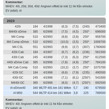
Kommentar:
MHEV: 40i, 20d, 30d, 40d: Angiven effekt är inkl 11 hk från elmotor.
EV (elbil): i4
2023
420i
184
4/1998
(6,3)
(7,5)
(240)
473400
M440i xDrive
385
6/2998
(7,5)
(4,5)
250*
696000
M4 Comp
510
6/2993
(9,8)
(3,9)
250*
958700
M4 Comp xDrive
510
6/2993
(10,0)
(3,5)
250*
1009700
M4 CSL
551
6/2993
(9,9)
(3,7)
(307)
1780600
420i Cab
184
4/1997
(6,7)
(8,2)
(236)
561500
430i Cab
245
4/1998
(7,3)
(6,3)
250*
612500
440i xDrive Cab
385
6/2998
(7,8)
(4,9)
250*
784100
M4 Cab Comp
510
6/2993
(10,2)
(3,7)
250*
1075700
420i GC
184
4/1998
(6,6)
(7,9)
(235)
490500
430i GC
245
4/1998
(7,1)
(6,1)
(250*)
543300
M440i GC
385
6/2998
(8,0)
(4,7)
(250*)
692500
i4 eDrive40
340
WLTP 491 km
161 W/km
5,7
190
679500
i4 M50
544
WLTP 414 km
181 W/km
3,9
225
789500
Kommentar:
MHEV: 40i: Angiven effekt är inkl 11 hk från elmotor.
EV (elbil): i4