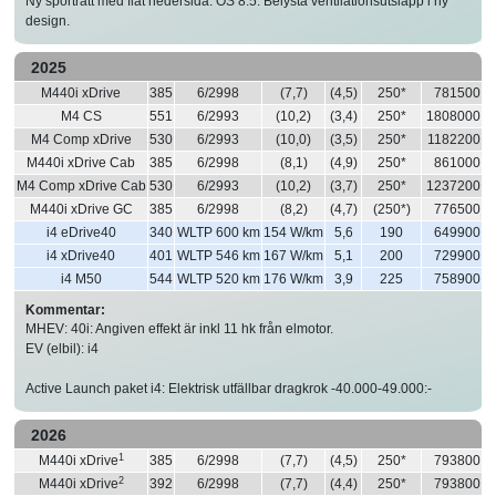
Ny sportratt med flat nedersida. OS 8.5. Belysta ventilationsutsläpp i ny
design.
2025
M440i xDrive
385
6/2998
(7,7)
(4,5)
250*
781500
M4 CS
551
6/2993
(10,2)
(3,4)
250*
1808000
M4 Comp xDrive
530
6/2993
(10,0)
(3,5)
250*
1182200
M440i xDrive Cab
385
6/2998
(8,1)
(4,9)
250*
861000
M4 Comp xDrive Cab
530
6/2993
(10,2)
(3,7)
250*
1237200
M440i xDrive GC
385
6/2998
(8,2)
(4,7)
(250*)
776500
i4 eDrive40
340
WLTP 600 km
154 W/km
5,6
190
649900
i4 xDrive40
401
WLTP 546 km
167 W/km
5,1
200
729900
i4 M50
544
WLTP 520 km
176 W/km
3,9
225
758900
Kommentar:
MHEV: 40i: Angiven effekt är inkl 11 hk från elmotor.
EV (elbil): i4
Active Launch paket i4: Elektrisk utfällbar dragkrok -40.000-49.000:-
2026
1
M440i xDrive
385
6/2998
(7,7)
(4,5)
250*
793800
2
M440i xDrive
392
6/2998
(7,7)
(4,4)
250*
793800