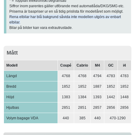
* = Toppfart elektroniskt begränsad
Siffror inom parentes gäller utförande med automatlåda/DKG/SMG etc.
Priserna är baspriser ur en så tidig prislista för modellåret som möjligt.
Rena elbilar har blå bakgrund såvida inte modellen utgörs av enbart
elbilar.
Bilar på bilder kan vara extrautrustade.
Mått
Modell
Coupé
Cabrio
M4
GC
i4
Längd
4768
4768
4794
4783
4783
Bredd
1852
1852
1887
1852
1852
Höjd
1383
1384
1393
1442
1448
Hjulbas
2851
2851
2857
2856
2856
Volym bagage VDA
440
385
440
470-1290