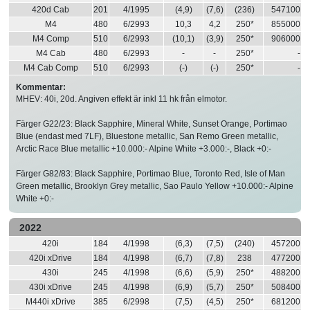
420d Cab
201
4/1995
(4,9)
(7,6)
(236)
547100
M4
480
6/2993
10,3
4,2
250*
855000
M4 Comp
510
6/2993
(10,1)
(3,9)
250*
906000
M4 Cab
480
6/2993
-
-
250*
-
M4 Cab Comp
510
6/2993
(-)
(-)
250*
-
Kommentar:
MHEV: 40i, 20d. Angiven effekt är inkl 11 hk från elmotor.
Färger G22/23: Black Sapphire, Mineral White, Sunset Orange, Portimao
Blue (endast med 7LF), Bluestone metallic, San Remo Green metallic,
Arctic Race Blue metallic +10.000:- Alpine White +3.000:-, Black +0:-
Färger G82/83: Black Sapphire, Portimao Blue, Toronto Red, Isle of Man
Green metallic, Brooklyn Grey metallic, Sao Paulo Yellow +10.000:- Alpine
White +0:-
2022
420i
184
4/1998
(6,3)
(7,5)
(240)
457200
420i xDrive
184
4/1998
(6,7)
(7,8)
238
477200
430i
245
4/1998
(6,6)
(5,9)
250*
488200
430i xDrive
245
4/1998
(6,9)
(5,7)
250*
508400
M440i xDrive
385
6/2998
(7,5)
(4,5)
250*
681200