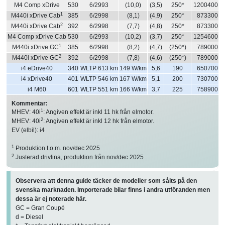
M4 Comp xDrive
530
6/2993
(10,0)
(3,5)
250*
1200400
1
M440i xDrive Cab
385
6/2998
(8,1)
(4,9)
250*
873300
2
M440i xDrive Cab
392
6/2998
(7,7)
(4,8)
250*
873300
M4 Comp xDrive Cab
530
6/2993
(10,2)
(3,7)
250*
1254600
1
M440i xDrive GC
385
6/2998
(8,2)
(4,7)
(250*)
789000
2
M440i xDrive GC
392
6/2998
(7,8)
(4,6)
(250*)
789000
i4 eDrive40
340
WLTP 613 km
149 W/km
5,6
190
650700
i4 xDrive40
401
WLTP 546 km
167 W/km
5,1
200
730700
i4 M60
601
WLTP 551 km
166 W/km
3,7
225
758900
Kommentar:
1
MHEV: 40i
: Angiven effekt är inkl 11 hk från elmotor.
2
MHEV: 40i
: Angiven effekt är inkl 12 hk från elmotor.
EV (elbil): i4
1
Produktion t.o.m. nov/dec 2025
2
Justerad drivlina, produktion från nov/dec 2025
Observera att denna guide täcker de modeller som sålts på den
svenska marknaden. Importerade bilar finns i andra utföranden men
dessa är ej noterade här.
GC = Gran Coupé
d = Diesel