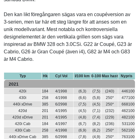
Den kan likt föregångaren sägas vara en coupéversion av
3-serien, men tar här ett steg längre för att anses som en
unik modellvariant. Mest notabla och kontroversiella
designelementet är den vertikala grillen som sägs vara
inspirerad av BMW 328 och 3.0CSi. G22 är Coupé, G23 är
Cabrio, G26 är Gran Coupé (även i4), G82 är M4 och G83
är M4 Cabrio.
Typ
Hk
Cyl Vol
l/100 km
0-100
Max hast
Nypris
2021
420i
184
4/1998
(6,3)
(7,5)
(240)
446100
430i
258
4/1998
(6,6)
(5,8)
250*
477100
440i xDrive
385
6/2998
(7,5)
(4,5)
250*
668100
420d
201
4/1995
(4,5)
(7,1)
(232)
462100
420d xDrive
201
4/1995
(4,8)
(7,4)
(229)
482100
420i Cab
184
4/1997
(6,7)
(8,2)
(236)
531100
430i Cab
258
4/1998
(6,9)
(6,2)
250*
562100
440i xDrive Cab
385
6/2998
(7,8)
(4,9)
250*
763100