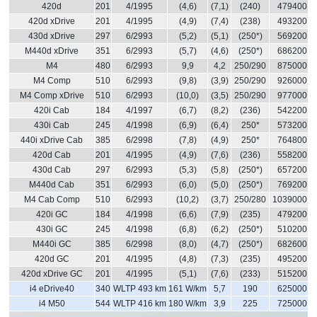
420d
201
4/1995
(4,6)
(7,1)
(240)
479400
420d xDrive
201
4/1995
(4,9)
(7,4)
(238)
493200
430d xDrive
297
6/2993
(5,2)
(5,1)
(250*)
569200
M440d xDrive
351
6/2993
(5,7)
(4,6)
(250*)
686200
M4
480
6/2993
9,9
4,2
250/290
875000
M4 Comp
510
6/2993
(9,8)
(3,9)
250/290
926000
M4 Comp xDrive
510
6/2993
(10,0)
(3,5)
250/290
977000
420i Cab
184
4/1997
(6,7)
(8,2)
(236)
542200
430i Cab
245
4/1998
(6,9)
(6,4)
250*
573200
440i xDrive Cab
385
6/2998
(7,8)
(4,9)
250*
764800
420d Cab
201
4/1995
(4,9)
(7,6)
(236)
558200
430d Cab
297
6/2993
(5,3)
(5,8)
(250*)
657200
M440d Cab
351
6/2993
(6,0)
(5,0)
(250*)
769200
M4 Cab Comp
510
6/2993
(10,2)
(3,7)
250/280
1039000
420i GC
184
4/1998
(6,6)
(7,9)
(235)
479200
430i GC
245
4/1998
(6,8)
(6,2)
(250*)
510200
M440i GC
385
6/2998
(8,0)
(4,7)
(250*)
682600
420d GC
201
4/1995
(4,8)
(7,3)
(235)
495200
420d xDrive GC
201
4/1995
(5,1)
(7,6)
(233)
515200
i4 eDrive40
340
WLTP 493 km
161 W/km
5,7
190
625000
i4 M50
544
WLTP 416 km
180 W/km
3,9
225
725000