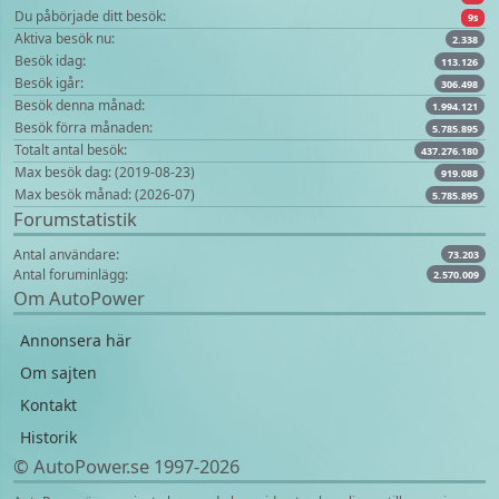
Du påbörjade ditt besök:
9s
Aktiva besök nu:
2.338
Besök idag:
113.126
Besök igår:
306.498
Besök denna månad:
1.994.121
Besök förra månaden:
5.785.895
Totalt antal besök:
437.276.180
Max besök dag: (2019-08-23)
919.088
Max besök månad: (2026-07)
5.785.895
Forumstatistik
Antal användare:
73.203
Antal foruminlägg:
2.570.009
Om AutoPower
Annonsera här
Om sajten
Kontakt
Historik
© AutoPower.se 1997‑2026