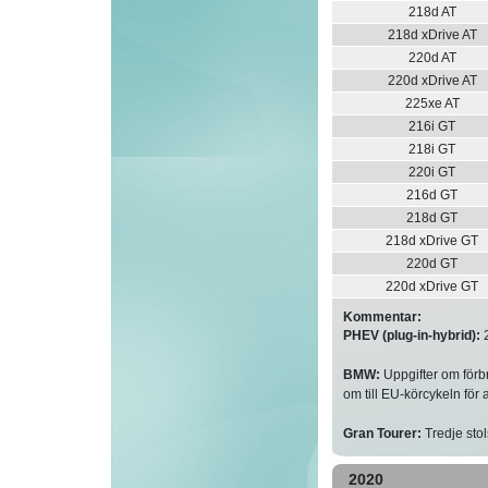
218d AT
218d xDrive AT
220d AT
220d xDrive AT
225xe AT
216i GT
218i GT
220i GT
216d GT
218d GT
218d xDrive GT
220d GT
220d xDrive GT
Kommentar:
PHEV (plug-in-hybrid):
2
BMW:
Uppgifter om förb
om till EU-körcykeln för a
Gran Tourer:
Tredje stol
2020