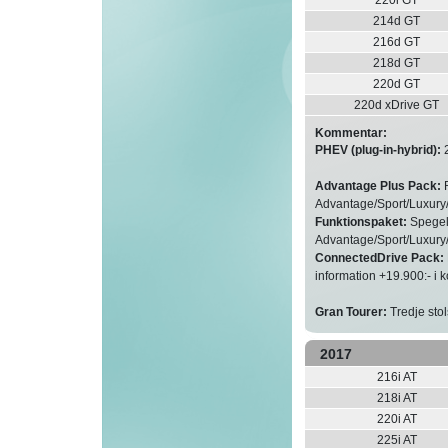
214d GT
216d GT
218d GT
220d GT
220d xDrive GT
Kommentar:
PHEV (plug-in-hybrid):
2
Advantage Plus Pack:
R
Advantage/Sport/Luxury
Funktionspaket:
Spegelp
Advantage/Sport/Luxury
ConnectedDrive Pack:
information +19.900:- i
Gran Tourer:
Tredje stol
2017
216i AT
218i AT
220i AT
225i AT