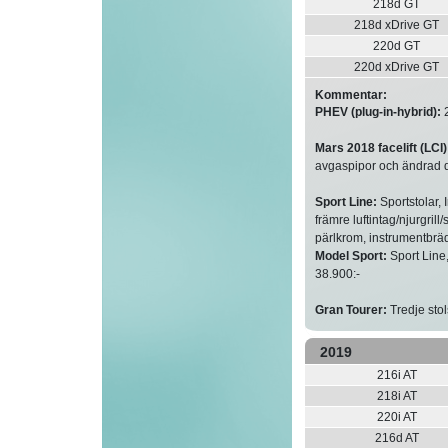
218d GT
218d xDrive GT
220d GT
220d xDrive GT
Kommentar:
PHEV (plug-in-hybrid):
2
Mars 2018 facelift (LCI)
avgaspipor och ändrad di
Sport Line:
Sportstolar, 
främre luftintag/njurgril
pärlkrom, instrumentbr
Model Sport:
Sport Line,
38.900:-
Gran Tourer:
Tredje stol
2019
216i AT
218i AT
220i AT
216d AT