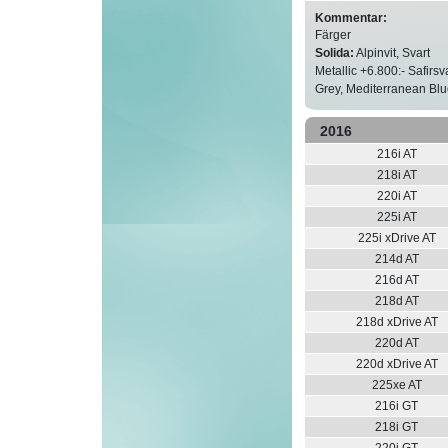
Kommentar:
Färger
Solida:
Alpinvit, Svart
Metallic +6.800:- Safirsv
Grey, Mediterranean Bl
2016
216i AT
218i AT
220i AT
225i AT
225i xDrive AT
214d AT
216d AT
218d AT
218d xDrive AT
220d AT
220d xDrive AT
225xe AT
216i GT
218i GT
220i GT