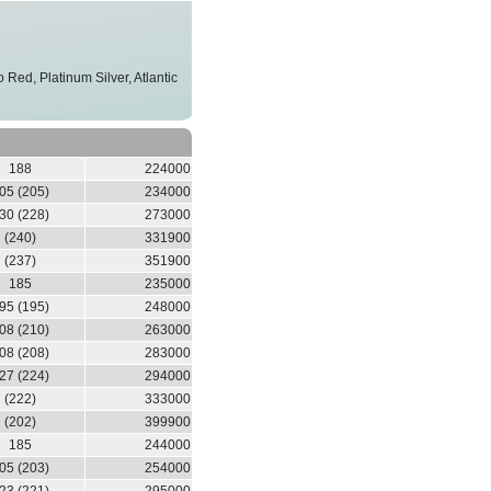
 Red, Platinum Silver, Atlantic
188
224000
05 (205)
234000
30 (228)
273000
(240)
331900
(237)
351900
185
235000
95 (195)
248000
08 (210)
263000
08 (208)
283000
27 (224)
294000
(222)
333000
(202)
399900
185
244000
05 (203)
254000
23 (221)
295000