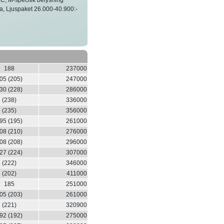
ima, Ljuspaket 26.000-40.900:-
188
237000
05 (205)
247000
30 (228)
286000
(238)
336000
(235)
356000
95 (195)
261000
08 (210)
276000
08 (208)
296000
27 (224)
307000
(222)
346000
(202)
411000
185
251000
05 (203)
261000
(221)
320900
92 (192)
275000