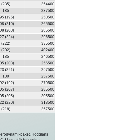
(235)
354400
185
237500
95 (195)
250500
08 (210)
265500
08 (208)
285500
27 (224)
296500
(222)
335500
(202)
402400
185
246500
05 (203)
256500
23 (221)
297500
180
257500
92 (192)
270500
05 (207)
285500
05 (205)
305500
22 (220)
318500
(218)
357500
M Aerodynamikpaket, Högglans
EC, M-specifik belysning