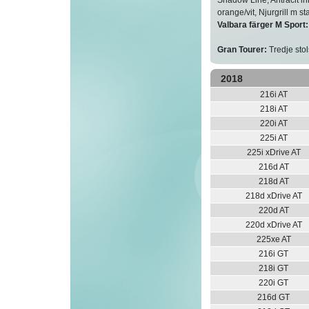
orange/vit, Njurgrill m s
Valbara färger M Sport:
Gran Tourer:
Tredje stol
2018
216i AT
218i AT
220i AT
225i AT
225i xDrive AT
216d AT
218d AT
218d xDrive AT
220d AT
220d xDrive AT
225xe AT
216i GT
218i GT
220i GT
216d GT