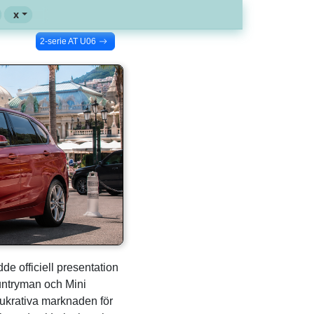
x
2-serie AT U06
e officiell presentation
untryman och Mini
lukrativa marknaden för