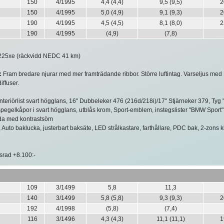
150
4/1995
4,4 (4,4)
9,5 (9,5)
2
150
4/1995
5,0 (4,9)
9,1 (9,3)
2
190
4/1995
4,5 (4,5)
8,1 (8,0)
2
190
4/1995
(4,9)
(7,8)
25xe (räckvidd NEDC 41 km)
:
Fram bredare njurar med mer framträdande ribbor. Större luftintag. Varseljus med 
ffuser.
Interiörlist svart högglans, 16" Dubbeleker 476 (216d/218i)/17" Stjärneker 379, Tyg "
l/spegelkåpor i svart högglans, utblås krom, Sport-emblem, instegslister "BMW Sport" 
äda med kontrastsöm
 Auto baklucka, justerbart baksäte, LED strålkastare, farthållare, PDC bak, 2-zons 
srad +8.100:-
109
3/1499
5,8
11,3
140
3/1499
5,8 (5,8)
9,3 (9,3)
2
192
4/1998
(5,8)
(7,4)
116
3/1496
4,3 (4,3)
11,1 (11,1)
1