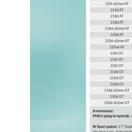
225i xDrive AT
214d AT
216d AT
218d AT
218d xDrive AT
220d AT
220d xDrive AT
225xe AT
216i GT
218i GT
220i GT
214d GT
216d GT
218d GT
218d xDrive GT
220d GT
220d xDrive GT
Kommentar:
PHEV (plug-in-hybrid):
2
M Sport-paket:
17" Dubb
Shadow Line, Antracit in