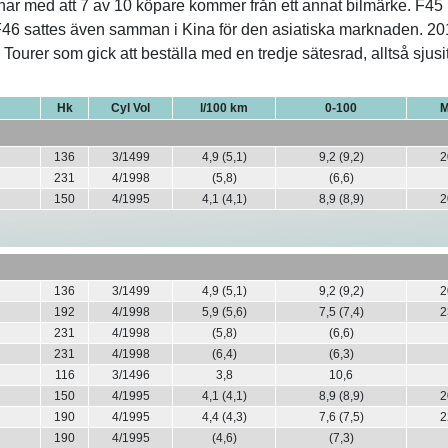
ar med att 7 av 10 köpare kommer från ett annat bilmärke. F45
46 sattes även samman i Kina för den asiatiska marknaden. 20
Tourer som gick att beställa med en tredje sätesrad, alltså sjusit
Hk
Cyl Vol
l/100 km
0-100
M
136
3/1499
4,9 (5,1)
9,2 (9,2)
2
231
4/1998
(5,8)
(6,6)
150
4/1995
4,1 (4,1)
8,9 (8,9)
2
136
3/1499
4,9 (5,1)
9,2 (9,2)
2
192
4/1998
5,9 (5,6)
7,5 (7,4)
2
231
4/1998
(5,8)
(6,6)
231
4/1998
(6,4)
(6,3)
116
3/1496
3,8
10,6
150
4/1995
4,1 (4,1)
8,9 (8,9)
2
190
4/1995
4,4 (4,3)
7,6 (7,5)
2
190
4/1995
(4,6)
(7,3)