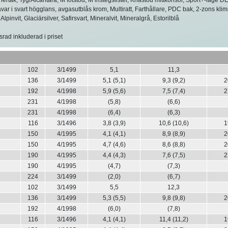
tavar i svart högglans, avgasutblås krom, Multiratt, Farthållare, PDC bak, 2-zons kl
Alpinvit, Glaciärsilver, Safirsvart, Mineralvit, Mineralgrå, Estorilblå
srad inkluderad i priset
102
3/1499
5,1
11,3
136
3/1499
5,1 (5,1)
9,3 (9,2)
2
192
4/1998
5,9 (5,6)
7,5 (7,4)
2
231
4/1998
(5,8)
(6,6)
231
4/1998
(6,4)
(6,3)
116
3/1496
3,8 (3,9)
10,6 (10,6)
1
150
4/1995
4,1 (4,1)
8,9 (8,9)
2
150
4/1995
4,7 (4,6)
8,6 (8,8)
2
190
4/1995
4,4 (4,3)
7,6 (7,5)
2
190
4/1995
(4,7)
(7,3)
224
3/1499
(2,0)
(6,7)
102
3/1499
5,5
12,3
136
3/1499
5,3 (5,5)
9,8 (9,8)
2
192
4/1998
(6,0)
(7,8)
116
3/1496
4,1 (4,1)
11,4 (11,2)
1