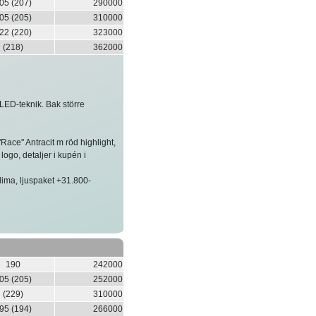
05 (207)
290000
05 (205)
310000
22 (220)
323000
(218)
362000
LED-teknik. Bak större
Race" Antracit m röd highlight,
logo, detaljer i kupén i
klima, ljuspaket +31.800-
190
242000
05 (205)
252000
(229)
310000
95 (194)
266000