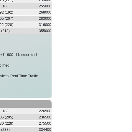
180
255000
92 (192)
268000
05 (207)
283000
22 (220)
316000
(218)
355000
t +11.900:- i kombo med
bo med
ices, Real-Time Traffic
188
226500
05 (205)
236500
30 (228)
275500
(238)
334400