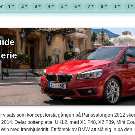
er
1
2
3
4
5
6
7
8
z
i
uide
erie
rer visats som koncept första gången på Parissalongen 2012 skedd
2014. Delar bottenplatta, UKL2, med X1 F48, X2 F39, Mini Co
n med framhjulsdrift. Ett försök av BMW att slå sig in på den 