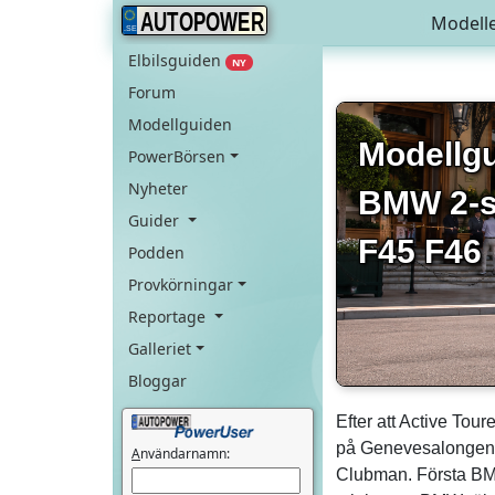
AUTOPOWER
Modell
Elbilsguiden
NY
Forum
Modellguiden
Modellg
PowerBörsen
Nyheter
BMW 2-s
Guider
F45 F46
Podden
Provkörningar
Reportage
Galleriet
Bloggar
Efter att Active Tou
på Genevesalongen 
A
nvändarnamn:
Clubman. Första BMW: