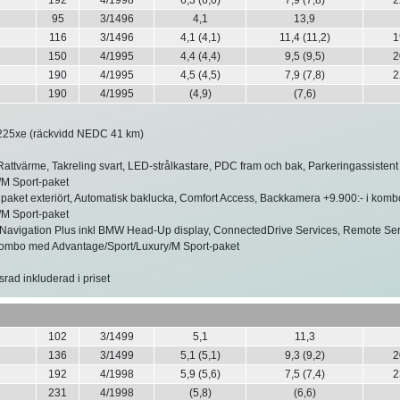
95
3/1496
4,1
13,9
116
3/1496
4,1 (4,1)
11,4 (11,2)
1
150
4/1995
4,4 (4,4)
9,5 (9,5)
2
190
4/1995
4,5 (4,5)
7,9 (7,8)
2
190
4/1995
(4,9)
(7,6)
25xe (räckvidd NEDC 41 km)
attvärme, Takreling svart, LED-strålkastare, PDC fram och bak, Parkeringassisten
/M Sport-paket
aket exteriört, Automatisk baklucka, Comfort Access, Backkamera +9.900:- i kom
/M Sport-paket
Navigation Plus inkl BMW Head-Up display, ConnectedDrive Services, Remote Serv
 kombo med Advantage/Sport/Luxury/M Sport-paket
srad inkluderad i priset
102
3/1499
5,1
11,3
136
3/1499
5,1 (5,1)
9,3 (9,2)
2
192
4/1998
5,9 (5,6)
7,5 (7,4)
2
231
4/1998
(5,8)
(6,6)