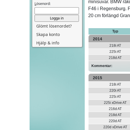
minisuvar. BMW räkn
L
ösenord:
F46 i Regensburg. F
20 cm förlängd Gran 
Glömt lösenordet?
Typ
Skapa konto
2014
Hjälp & info
218i AT
225i AT
218d AT
Kommentar:
2015
218i AT
220i AT
225i AT
225i xDrive AT
216d AT
218d AT
220d AT
220d xDrive AT