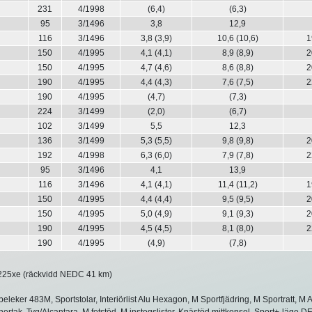
231
4/1998
(6,4)
(6,3)
95
3/1496
3,8
12,9
116
3/1496
3,8 (3,9)
10,6 (10,6)
1
150
4/1995
4,1 (4,1)
8,9 (8,9)
2
150
4/1995
4,7 (4,6)
8,6 (8,8)
2
190
4/1995
4,4 (4,3)
7,6 (7,5)
2
190
4/1995
(4,7)
(7,3)
224
3/1499
(2,0)
(6,7)
102
3/1499
5,5
12,3
136
3/1499
5,3 (5,5)
9,8 (9,8)
2
192
4/1998
6,3 (6,0)
7,9 (7,8)
2
95
3/1496
4,1
13,9
116
3/1496
4,1 (4,1)
11,4 (11,2)
1
150
4/1995
4,4 (4,4)
9,5 (9,5)
2
150
4/1995
5,0 (4,9)
9,1 (9,3)
2
190
4/1995
4,5 (4,5)
8,1 (8,0)
2
190
4/1995
(4,9)
(7,8)
25xe (räckvidd NEDC 41 km)
eleker 483M, Sportstolar, Interiörlist Alu Hexagon, M Sportfjädring, M Sportratt, 
nertak, Tyg/Alcantara, M fotstöd, M instegslister, Knästöd mittkonsol, Sport+-läge D