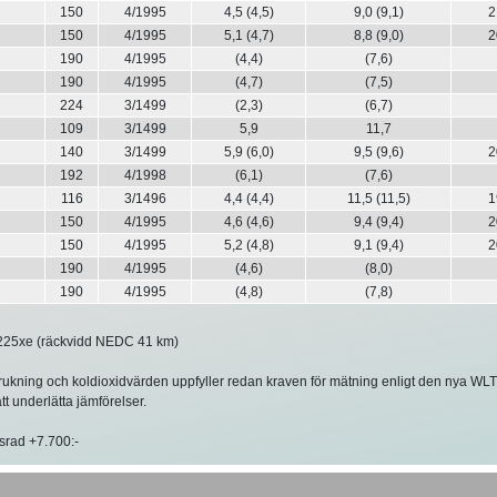
150
4/1995
4,5 (4,5)
9,0 (9,1)
2
150
4/1995
5,1 (4,7)
8,8 (9,0)
2
190
4/1995
(4,4)
(7,6)
190
4/1995
(4,7)
(7,5)
224
3/1499
(2,3)
(6,7)
109
3/1499
5,9
11,7
140
3/1499
5,9 (6,0)
9,5 (9,6)
2
192
4/1998
(6,1)
(7,6)
116
3/1496
4,4 (4,4)
11,5 (11,5)
1
150
4/1995
4,6 (4,6)
9,4 (9,4)
2
150
4/1995
5,2 (4,8)
9,1 (9,4)
2
190
4/1995
(4,6)
(8,0)
190
4/1995
(4,8)
(7,8)
25xe (räckvidd NEDC 41 km)
rukning och koldioxidvärden uppfyller redan kraven för mätning enligt den nya WL
tt underlätta jämförelser.
srad +7.700:-