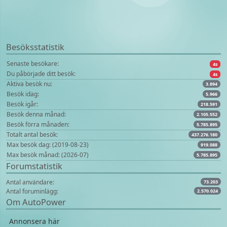
Besöksstatistik
Senaste besökare:
4s
Du påbörjade ditt besök:
4s
Aktiva besök nu:
3.894
Besök idag:
5.966
Besök igår:
218.591
Besök denna månad:
2.105.552
Besök förra månaden:
5.785.895
Totalt antal besök:
437.276.180
Max besök dag: (2019-08-23)
919.088
Max besök månad: (2026-07)
5.785.895
Forumstatistik
Antal användare:
73.203
Antal foruminlägg:
2.570.024
Om AutoPower
Annonsera här