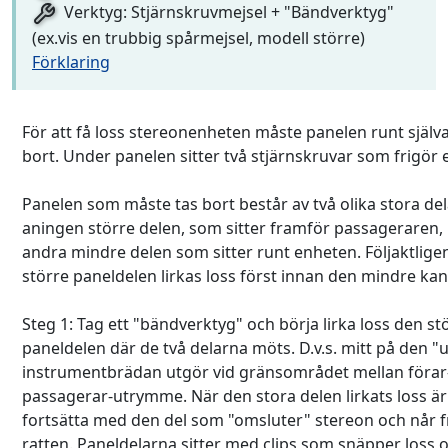
Verktyg: Stjärnskruvmejsel + "Bändverktyg"
(ex.vis en trubbig spårmejsel, modell större)
Förklaring
För att få loss stereonenheten måste panelen runt själv
bort. Under panelen sitter två stjärnskruvar som frigör
Panelen som måste tas bort består av två olika stora del
aningen större delen, som sitter framför passageraren, 
andra mindre delen som sitter runt enheten. Följaktlig
större paneldelen lirkas loss först innan den mindre kan
Steg 1: Tag ett "bändverktyg" och börja lirka loss den st
paneldelen där de två delarna möts. D.v.s. mitt på den 
instrumentbrädan utgör vid gränsområdet mellan förar
passagerar-utrymme. När den stora delen lirkats loss är
fortsätta med den del som "omsluter" stereon och når fr
ratten. Paneldelarna sitter med clips som snäpper loss 