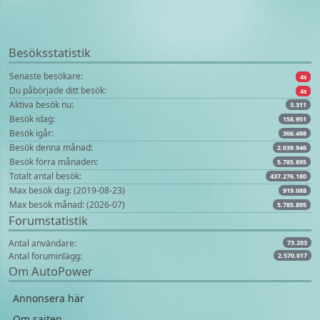
Besöksstatistik
Senaste besökare:
4s
Du påbörjade ditt besök:
4s
Aktiva besök nu:
3.311
Besök idag:
158.951
Besök igår:
306.498
Besök denna månad:
2.039.946
Besök förra månaden:
5.785.895
Totalt antal besök:
437.276.180
Max besök dag: (2019-08-23)
919.088
Max besök månad: (2026-07)
5.785.895
Forumstatistik
Antal användare:
73.203
Antal foruminlägg:
2.570.017
Om AutoPower
Annonsera här
Om sajten