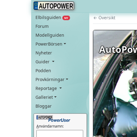
AUTOPOWER
Elbilsguiden
← Översikt
NY
Forum
Modellguiden
PowerBörsen
AutoPow
Nyheter
Guider
Podden
Provkörningar
Reportage
Galleriet
Bloggar
A
nvändarnamn: