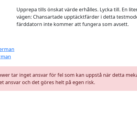
Upprepa tills önskat värde erhålles. Lycka till. En lit
vägen: Chansartade upptäcktfärder i detta testmod
färddatorn inte kommer att fungera som avsett.
derman
erman
er tar inget ansvar för fel som kan uppstå när detta mekar
t ansvar och det göres helt på egen risk.