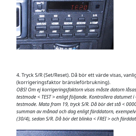
4. Tryck S/R (Set/Reset). Då bör ett värde visas, vanl
(korrigeringsfaktor bränsleförbrukning).
OBS! Om ej korrigeringsfaktorn visas måste datorn låsas
testmode < TEST > enligt följande. Kontrollera datumet i 
testmode. Mata fram 19, tryck S/R. Då bör det stå < 00
summan av månad och dag enligt färddatorn, exempelvis 
(30/4), sedan S/R. Då bör det blinka < FREI > och färddato