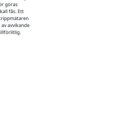
ör göras
ll fås. Ett
 trippmätaren
 av avvikande
förlitlig.