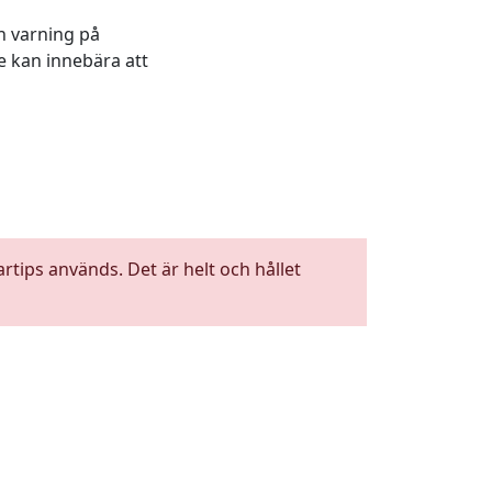
en varning på
e kan innebära att
tips används. Det är helt och hållet