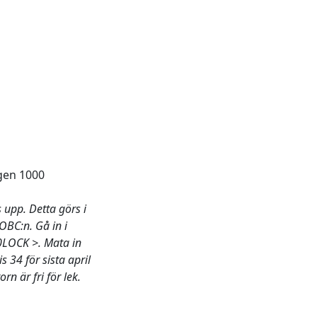
igen 1000
 upp. Detta görs i
OBC:n. Gå in i
00LOCK >. Mata in
34 för sista april
rn är fri för lek.