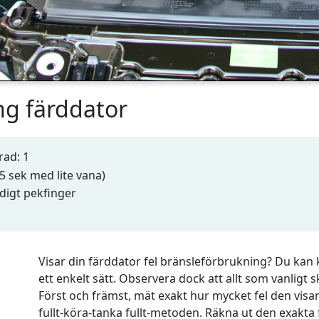
ng färddator
rad: 1
15 sek med lite vana)
digt pekfinger
Visar din färddator fel bränsleförbrukning? Du kan
ett enkelt sätt. Observera dock att allt som vanligt s
Först och främst, mät exakt hur mycket fel den vis
fullt-köra-tanka fullt-metoden. Räkna ut den exakta