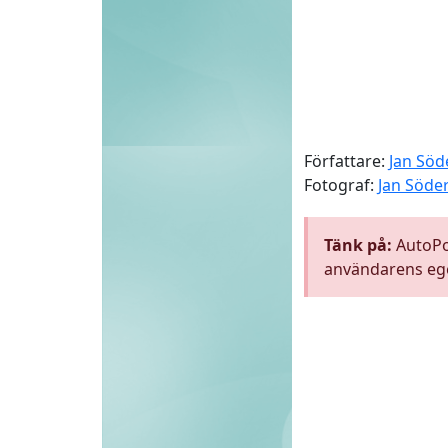
Författare:
Jan Sö
Fotograf:
Jan Söd
Tänk på:
AutoPow
användarens ege