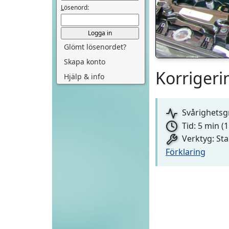
L
ösenord:
Glömt lösenordet?
Skapa konto
Korrigeri
Hjälp & info
Svårighetsg
Tid: 5 min (
Verktyg: Sta
Förklaring