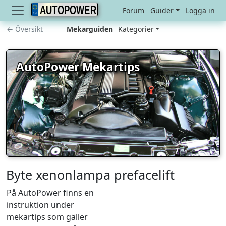
AUTOPOWER
Forum
Guider
Logga in
← Översikt
Mekarguiden
Kategorier
AutoPower Mekartips
Byte xenonlampa prefacelift
På AutoPower finns en
instruktion under
mekartips som gäller