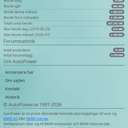
Besök idag:
75.983
Besök igår:
306.498
Besök denna månad:
1.956.978
Besök förra månaden:
5.785.895
Totalt antal besök:
437.276.180
Max besök dag: (2019-08-23)
919.088
Max besök månad: (2026-07)
5.785.895
Forumstatistik
Antal användare:
73.203
Antal foruminlägg:
2.570.006
Om AutoPower
Annonsera här
Om sajten
Kontakt
Historik
© AutoPower.se 1997‑2026
AutoPower är en privat oberoende hemsida utan kopplingar till vare sig
BMW AG
eller
BMW Sverige
.
Webbplatsen riktar sig till BMW-entusiaster och BMW-intresserade.