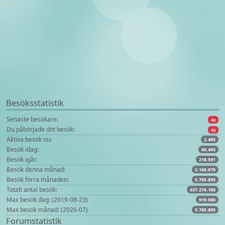
Besöksstatistik
Senaste besökare:
4s
Du påbörjade ditt besök:
4s
Aktiva besök nu:
2.495
Besök idag:
60.493
Besök igår:
218.591
Besök denna månad:
2.160.079
Besök förra månaden:
5.785.895
Totalt antal besök:
437.276.180
Max besök dag: (2019-08-23)
919.088
Max besök månad: (2026-07)
5.785.895
Forumstatistik