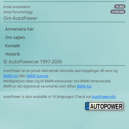
Antal användare:
73.203
Antal foruminlägg:
2.570.024
Om AutoPower
Annonsera här
Om sajten
Kontakt
Historik
© AutoPower.se 1997‑2026
AutoPower är en privat oberoende hemsida utan kopplingar till vare sig
BMW AG
eller
BMW Sverige
.
Webbplatsen riktar sig till BMW-entusiaster och BMW-intresserade.
BMW är ett registrerat varumärke som tillhör
BMW AG
.
AutoPower is also available in 16 languages! Check out
AutoPower.info
AUTOPOWER