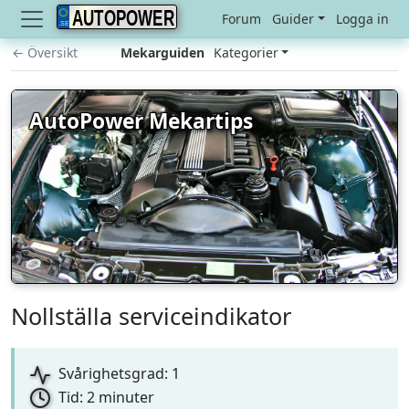
AUTOPOWER
Forum
Guider
Logga in
← Översikt
Mekarguiden
Kategorier
AutoPower Mekartips
Nollställa serviceindikator
Svårighetsgrad: 1
Tid: 2 minuter