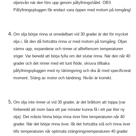
oljenivån när den förs upp genom påfyllningshålet. OBS
Påfyllningspluggen får endast vara öppen med motorn på tomgång!
Om olja börjar rinna ut omedelbart vid 30 grader är det för mycket
olja i, låt den då fortsätta rinna ur med motorn på tomgång. Oljan
värms upp, expanderar och rinner ut allteftersom temperaturen
stiger. Var beredd att börja fylla om det slutar rinna. När den når 40
grader och det rinner med ett tunt flöde, skruva tillbaka
påfyllningspluggen med ny tätningsring och dra åt med specificerat
moment. Stäng av motor och tändning. Nivån är korrekt.
Om olja inte rinner ut vid 30 grader, är det bråttom att toppa (var
förberedd att inom bara ett par minuter kunna få i ett par liter ny
olja). Det måste hinna börja rinna över före temperaturen når 40
grader. När det börjar rinna över, låt det fortsätta stå och rinna över
tills temperaturen når optimala stängningstemperaturen 40 grader.