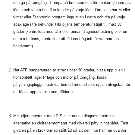
den gå på tomgång. Trampa på bromsen och för spaken genom alla
lägen och vänta i ca 3 sekunder på varje läge. Om bilen har M eller
vinter eller Steptronic program lägg även i detta och dra på varje
spakläge i tre sekunder tills oljans temperatur stigit till max 30
grader (kontrollera med DIS eller annan diagnosutrustning eller om
detta inte finns, kontrollera att lådans tråg inte är varmare än
handvarmt).
När ATF temperaturen är strax under 30 grader, hissa upp bilen i
horisontellt läge, P läge och motor på tomgång, lossa
påfyllningspluggen och var beredd med ett rent uppsamlingskärl för
att fånga upp ev. olja som flödar ut.
Mät oljetemperatur med DIS eller annan diagnosutrustning
alternativt en digitaltermometer med givare i påfyllningshålet. Fäst
givaren på en krokformad ståltråd så att den inte hamnar ovanför