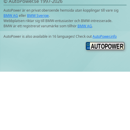
© AutoPower.se 1997‑2026
AutoPower är en privat oberoende hemsida utan kopplingar till vare sig
BMW AG
eller
BMW Sverige
.
Webbplatsen riktar sig till BMW-entusiaster och BMW-intresserade.
BMW är ett registrerat varumärke som tillhör
BMW AG
.
AutoPower is also available in 16 languages! Check out
AutoPower.info
AUTOPOWER