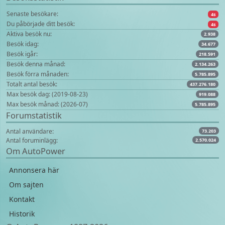
Senaste besökare:
4s
Du påbörjade ditt besök:
4s
Aktiva besök nu:
2.938
Besök idag:
34.677
Besök igår:
218.591
Besök denna månad:
2.134.263
Besök förra månaden:
5.785.895
Totalt antal besök:
437.276.180
Max besök dag: (2019-08-23)
919.088
Max besök månad: (2026-07)
5.785.895
Forumstatistik
Antal användare:
73.203
Antal foruminlägg:
2.570.024
Om AutoPower
Annonsera här
Om sajten
Kontakt
Historik