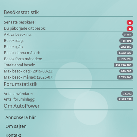
Besöksstatistik
Senaste besökare:
4s
Du påbörjade ditt besök:
4s
Aktiva besök nu:
3.484
Besök idag:
188.596
Besök igår:
242.389
Besök denna månad:
1.432.622
Besök förra månaden:
5.785.895
Totalt antal besök:
437.276.180
Max besök dag: (2019-08-23)
919.088
Max besök månad: (2026-07)
5.785.895
Forumstatistik
Antal användare:
73.202
Antal foruminlägg:
2.569.990
Om AutoPower
Annonsera här
Om sajten
Kontakt