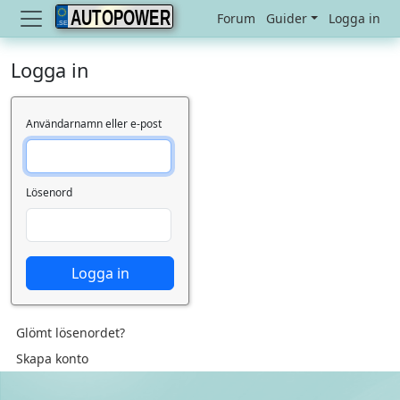
AUTOPOWER
Forum
Guider
Logga in
Logga in
Användarnamn eller e-post
Lösenord
Logga in
Glömt lösenordet?
Skapa konto