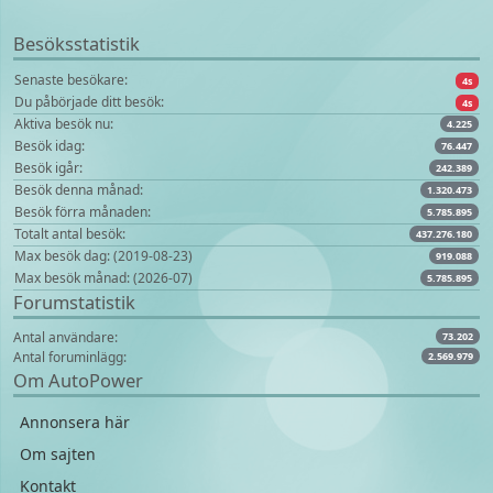
Besöksstatistik
Senaste besökare:
4s
Du påbörjade ditt besök:
4s
Aktiva besök nu:
4.225
Besök idag:
76.447
Besök igår:
242.389
Besök denna månad:
1.320.473
Besök förra månaden:
5.785.895
Totalt antal besök:
437.276.180
Max besök dag: (2019-08-23)
919.088
Max besök månad: (2026-07)
5.785.895
Forumstatistik
Antal användare:
73.202
Antal foruminlägg:
2.569.979
Om AutoPower
Annonsera här
Om sajten
Kontakt