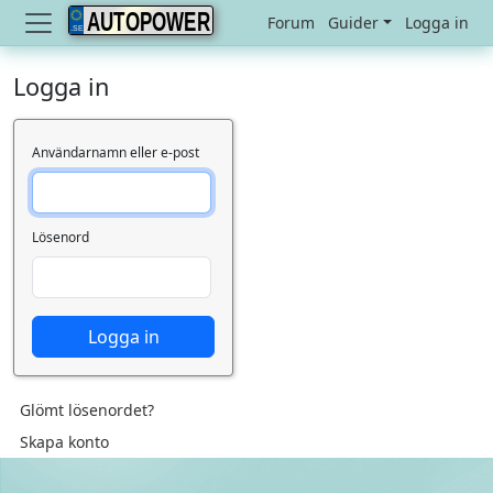
AUTOPOWER
Forum
Guider
Logga in
Logga in
Användarnamn eller e-post
Lösenord
Logga in
Glömt lösenordet?
Skapa konto