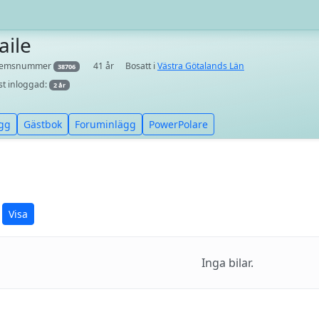
aile
lemsnummer
41 år
Bosatt i
Västra Götalands Län
38706
st inloggad:
2 år
gg
Gästbok
Foruminlägg
PowerPolare
Visa
Inga bilar.