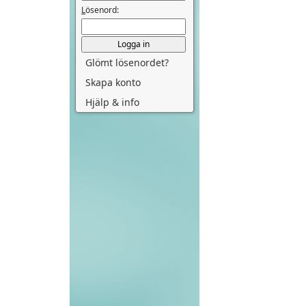
L
ösenord:
Glömt lösenordet?
Skapa konto
Hjälp & info