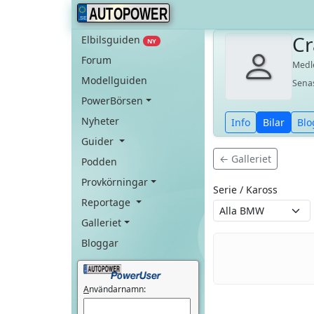
AUTOPOWER
Cr
Elbilsguiden
NY
Forum
Med
Modellguiden
Sena
PowerBörsen
Nyheter
Info
Bilar
Blo
Guider
← Galleriet
Podden
Provkörningar
Serie / Kaross
Reportage
Galleriet
Bloggar
A
nvändarnamn: