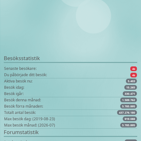
Besöksstatistik
Senaste besökare:
4s
Du påbörjade ditt besök:
4s
Aktiva besök nu:
5.403
Besök idag:
15.265
Besök igår:
330.471
Besök denna månad:
1.589.762
Besök förra månaden:
5.785.895
Totalt antal besök:
437.276.180
Max besök dag: (2019-08-23)
919.088
Max besök månad: (2026-07)
5.785.895
Forumstatistik