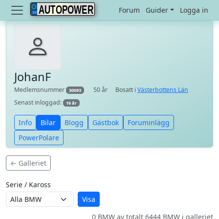
AUTOPOWER
Forum
Guider
Logga in
JohanF
Medlemsnummer
50 år
Bosatt i
Västerbottens Län
30093
Senast inloggad:
16 år
Info
Bilar
Blogg
Gästbok
Foruminlägg
PowerPolare
← Galleriet
Serie / Kaross
Visa
0 BMW av totalt 6444 BMW i galleriet