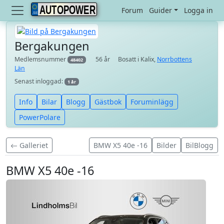
AUTOPOWER
Forum
Guider
Logga in
Bergakungen
Medlemsnummer
56 år
Bosatt i Kalix,
Norrbottens
48402
Län
Senast inloggad:
1 år
Info
Bilar
Blogg
Gästbok
Foruminlägg
PowerPolare
Galleriet
BMW X5 40e -16
Bilder
BilBlogg
BMW X5 40e -16