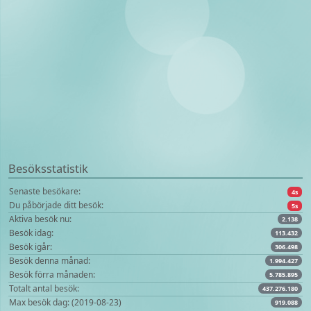
Besöksstatistik
Senaste besökare:
4s
Du påbörjade ditt besök:
5s
Aktiva besök nu:
2.138
Besök idag:
113.432
Besök igår:
306.498
Besök denna månad:
1.994.427
Besök förra månaden:
5.785.895
Totalt antal besök:
437.276.180
Max besök dag: (2019-08-23)
919.088