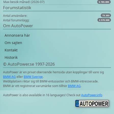
Max besök månad: (2026-07)
5.785.895
Forumstatistik
Antal användare:
73.203
Antal foruminlägg:
2.570.009
Om AutoPower
Annonsera här
Om sajten
Kontakt
Historik
© AutoPower.se 1997‑2026
AutoPower är en privat oberoende hemsida utan kopplingar till vare sig
BMW AG
eller
BMW Sverige
.
Webbplatsen riktar sig till BMW-entusiaster och BMW-intresserade.
BMW är ett registrerat varumärke som tillhör
BMW AG
.
AutoPower is also available in 16 languages! Check out
AutoPower.info
AUTOPOWER