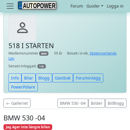
AUTOPOWER
Forum
Guider
Logga in
518 I STARTEN
Medlemsnummer
59 år
Bosatt i ö-vik,
Västernorrlands
3655
Län
Senast inloggad:
1 år
Info
Bilar
Blogg
Gästbok
Foruminlägg
PowerPolare
Galleriet
BMW 530 -04
Bilder
BilBlogg
BMW 530 -04
Jag äger inte längre bilen