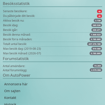
Besöksstatistik
Senaste besökare:
4s
Du påbörjade ditt besök:
4s
Aktiva besök nu:
3.739
Besök idag:
265.526
Besök igår:
330.471
Besök denna månad:
1.840.023
Besök förra månaden:
5.785.895
Totalt antal besök:
437.276.180
Max besök dag: (2019-08-23)
919.088
Max besök månad: (2026-07)
5.785.895
Forumstatistik
Antal användare:
73.203
Antal foruminlägg:
2.570.006
Om AutoPower
Annonsera här
Om sajten
Kontakt
Historik