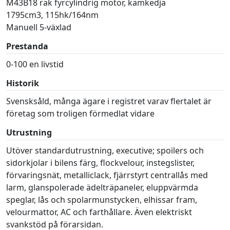
M43B18 rak fyrcylindrig motor, kamkedja
1795cm3, 115hk/164nm
Manuell 5-växlad
Prestanda
0-100 en livstid
Historik
Svensksåld, många ägare i registret varav flertalet är
företag som troligen förmedlat vidare
Utrustning
Utöver standardutrustning, executive; spoilers och
sidorkjolar i bilens färg, flockvelour, instegslister,
förvaringsnät, metalliclack, fjärrstyrt centrallås med
larm, glanspolerade ädelträpaneler, eluppvärmda
speglar, lås och spolarmunstycken, elhissar fram,
velourmattor, AC och farthållare. Även elektriskt
svankstöd på förarsidan.