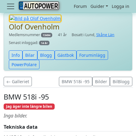
AUTOPOWER
Forum
Guider
Logga in
Olof Ovenholm
Medlemsnummer
41 år
Bosatt i Lund,
Skåne Län
13494
Senast inloggad:
14 år
Info
Bilar
Blogg
Gästbok
Foruminlägg
PowerPolare
Galleriet
BMW 518i -95
Bilder
BilBlogg
BMW 518i -95
Jag äger inte längre bilen
Inga bilder.
Tekniska data