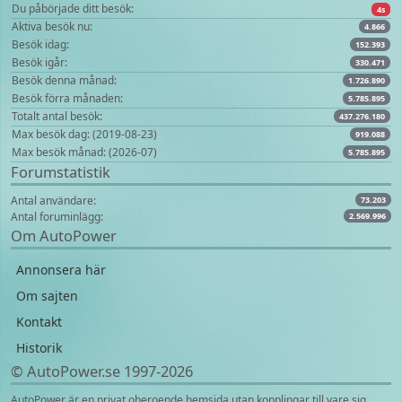
Du påbörjade ditt besök:
4s
Aktiva besök nu:
4.866
Besök idag:
152.393
Besök igår:
330.471
Besök denna månad:
1.726.890
Besök förra månaden:
5.785.895
Totalt antal besök:
437.276.180
Max besök dag: (2019-08-23)
919.088
Max besök månad: (2026-07)
5.785.895
Forumstatistik
Antal användare:
73.203
Antal foruminlägg:
2.569.996
Om AutoPower
Annonsera här
Om sajten
Kontakt
Historik
© AutoPower.se 1997‑2026
AutoPower är en privat oberoende hemsida utan kopplingar till vare sig