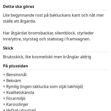
Detta ska göras
Lite begynnande rost på bakluckans kant och nåt mer
ställe att åtgärda.
Har åtgärdat bromsbackar, silentblock, styrleder
inre/yttre, styrstag och stabstag i framvagnen.
Skick
Bruksskick, lite kosmetiskt men krånglar aldrig
På plussidan
+ Bensinsnål
+ Bekväm
+ Rymlig (ingen taklucka som stjäl takhöjd)
+ Kvalitetskänsla
+ Förarmiljö
+ Karosslinjer
+ Hyfsat utrustad